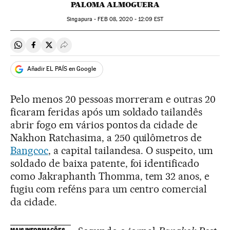
PALOMA ALMOGUERA
Singapura -
FEB
08, 2020 - 12:09
EST
Compartir en Whatsapp
Compartir en Facebook
Compartir en Twitter
Desplegar Redes Sociales
Añadir EL PAÍS en Google
Pelo menos 20 pessoas morreram e outras 20
ficaram feridas após um soldado tailandês
abrir fogo em vários pontos da cidade de
Nakhon Ratchasima, a 250 quilômetros de
Bangcoc
, a capital tailandesa. O suspeito, um
soldado de baixa patente, foi identificado
como Jakraphanth Thomma, tem 32 anos, e
fugiu com reféns para um centro comercial
da cidade.
MAIS INFORMAÇÕES