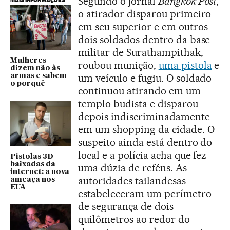
Segundo o jornal
Bangkok Post
,
o atirador disparou primeiro
em seu superior e em outros
dois soldados dentro da base
militar de Surathampithak,
Mulheres
roubou munição,
uma pistola
e
dizem não às
um veículo e fugiu. O soldado
armas e sabem
o porquê
continuou atirando em um
templo budista e disparou
depois indiscriminadamente
em um shopping da cidade. O
suspeito ainda está dentro do
local e a polícia acha que fez
Pistolas 3D
baixadas da
uma dúzia de reféns. As
internet: a nova
autoridades tailandesas
ameaça nos
EUA
estabeleceram um perímetro
de segurança de dois
quilômetros ao redor do