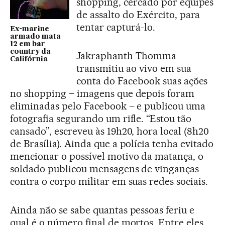
shopping, cercado por equipes
de assalto do Exército, para
tentar capturá-lo.
Ex-marine
armado mata
12 em bar
country da
Jakraphanth Thomma
Califórnia
transmitiu ao vivo em sua
conta do Facebook suas ações
no shopping – imagens que depois foram
eliminadas pelo Facebook – e publicou uma
fotografia segurando um rifle. “Estou tão
cansado”, escreveu às 19h20, hora local (8h20
de Brasília). Ainda que a polícia tenha evitado
mencionar o possível motivo da matança, o
soldado publicou mensagens de vinganças
contra o corpo militar em suas redes sociais.
Ainda não se sabe quantas pessoas feriu e
qual é o número final de mortos. Entre eles