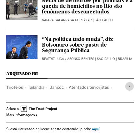
Recorde de mortes por policiais e a
queda de homicídios no Rio são
fenômenos desconectados
NAIARA GALARRAGA GORTÁZAR
| SÃO PAULO
“Na política tudo muda”, diz
Bolsonaro sobre pasta de
Segurança Pública
BEATRIZ JUCÁ
/
AFONSO BENITES
| SÃO PAULO | BRASÍLIA
ARQUIVADO EM
Tiroteios
Tailândia
Bancoc
Atentados terroristas
Armas de fogo
Violência
Incidentes
Ásia
Adere a
Mais informações
aquí
Si está interesado en licenciar este contenido, pinche