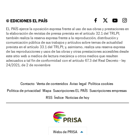
©
EDICIONES EL PAÍS
EL PAÍS BRASIL EN
EL PAÍS BRASI
EL PAÍS B
EL PA
EL PAÍS ejerce la oposición expresa frente al uso de sus obras y prestaciones en
la elaboración de revistas de prensa prevista en el artículo 32.1 del TRLPI;
también realiza la reserva expresa frente a la reproducción, distribución y
comunicación pública de sus trabajos y artículos sobre temas de actualidad
prevista en el artículo 33.1 del TRLPI; y, asimismo, realiza una reserva expresa
de las reproducciones y usos de las obras y otras prestaciones accesibles desde
este sitio web a medios de lectura mecánica u otros medios que resulten
adecuados a tal fin de conformidad con el artículo 67.3 del Real Decreto - ley
24/2021, de 2 de noviembre
Contacto
Venta de contenidos
Aviso legal
Política cookies
Política de privacidad
Mapa
Suscripciones EL PAÍS
Suscripciones empresas
RSS
Índice
Noticias de hoy
Webs de PRISA