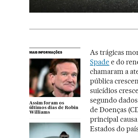
As trágicas mor
MAIS INFORMAÇÕES
Spade
e do re
chamaram a at
pública cresce
suicídios cres
segundo dados 
Assim foram os
de Doenças (CDC
últimos dias de Robin
Williams
principal caus
Estados do paí