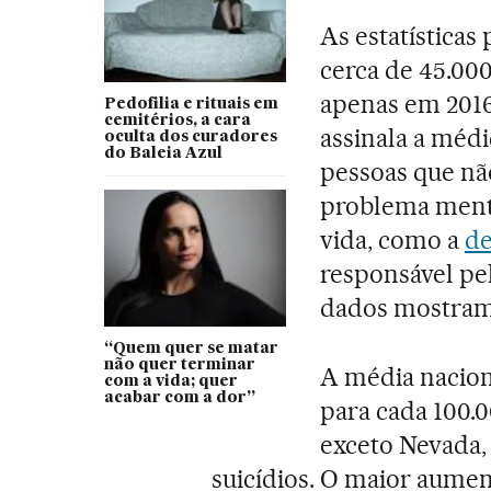
As estatísticas
cerca de 45.00
apenas em 2016
Pedofilia e rituais em
cemitérios, a cara
assinala a méd
oculta dos curadores
do Baleia Azul
pessoas que n
problema mental
vida, como a
de
responsável pel
dados mostram 
“Quem quer se matar
não quer terminar
A média nacion
com a vida; quer
acabar com a dor”
para cada 100.0
exceto Nevada, 
suicídios. O maior aumen