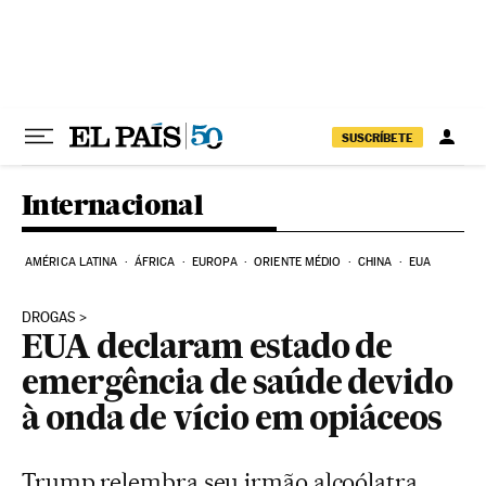
Pular para o conteúdo
SUSCRÍBETE
Internacional
AMÉRICA LATINA
ÁFRICA
EUROPA
ORIENTE MÉDIO
CHINA
EUA
DROGAS
EUA declaram estado de
emergência de saúde devido
à onda de vício em opiáceos
Trump relembra seu irmão alcoólatra