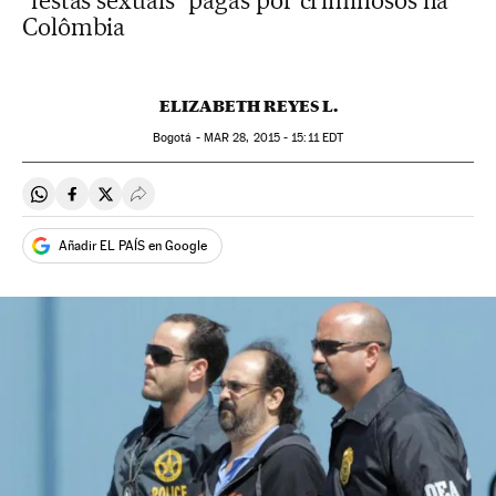
“festas sexuais” pagas por criminosos na
Colômbia
ELIZABETH REYES L.
Bogotá -
MAR
28, 2015 - 15:11
EDT
Compartir en Whatsapp
Compartir en Facebook
Compartir en Twitter
Desplegar Redes Sociales
Añadir EL PAÍS en Google