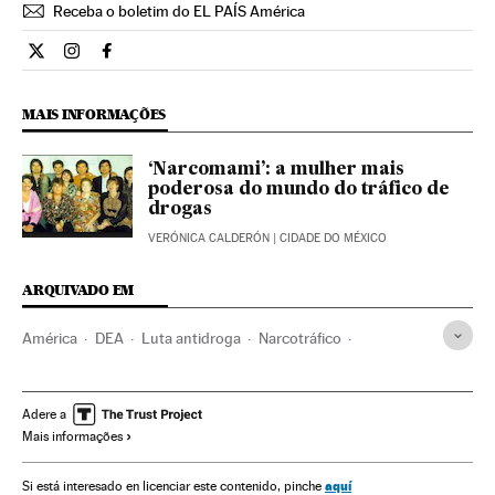
Receba o boletim do EL PAÍS América
Internacional El País Brasil en Twitter
Internacional El País Brasil en Instagram
Internacional El País Brasil en Facebook
MAIS INFORMAÇÕES
‘Narcomami’: a mulher mais
poderosa do mundo do tráfico de
drogas
VERÓNICA CALDERÓN
| CIDADE DO MÉXICO
ARQUIVADO EM
América
DEA
Luta antidroga
Narcotráfico
Colômbia
Estados Unidos
América do Sul
América Latina
América do Norte
Adere a
Mais informações
Delitos contra saúde pública
Delitos
Justiça
aquí
Si está interesado en licenciar este contenido, pinche