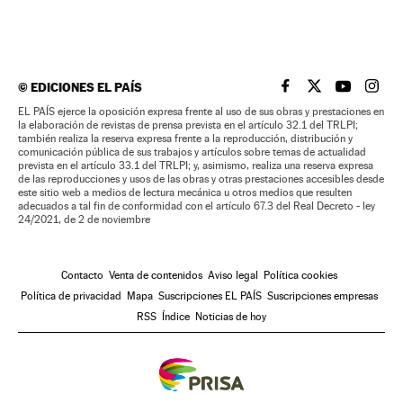
©
EDICIONES EL PAÍS
EL PAÍS BRASIL EN
EL PAÍS BRASI
EL PAÍS B
EL PA
EL PAÍS ejerce la oposición expresa frente al uso de sus obras y prestaciones en
la elaboración de revistas de prensa prevista en el artículo 32.1 del TRLPI;
también realiza la reserva expresa frente a la reproducción, distribución y
comunicación pública de sus trabajos y artículos sobre temas de actualidad
prevista en el artículo 33.1 del TRLPI; y, asimismo, realiza una reserva expresa
de las reproducciones y usos de las obras y otras prestaciones accesibles desde
este sitio web a medios de lectura mecánica u otros medios que resulten
adecuados a tal fin de conformidad con el artículo 67.3 del Real Decreto - ley
24/2021, de 2 de noviembre
Contacto
Venta de contenidos
Aviso legal
Política cookies
Política de privacidad
Mapa
Suscripciones EL PAÍS
Suscripciones empresas
RSS
Índice
Noticias de hoy