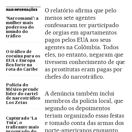
O relatório afirma que pelo
MAIS INFORMAÇÕES
menos sete agentes
‘Narcomami’: a
mulher mais
confessaram ter participado
poderosa do
de orgias em apartamentos
mundo do
tráfico
pagos pelos EUA aos seus
agentes na Colômbia. Todos
O tráfico de
eles, no entanto, negaram que
cocaína para os
tivessem conhecimento de que
EUA e Europa
fica forte na
as prostitutas eram pagas por
rota do Caribe
chefes do narcotráfico.
Polícia do
México prende
A denúncia também inclui
líder do cartel
de narcotráfico
membros da polícia local, que
Los Zetas
segundo os depoimentos
teriam organizado essas festas
Capturado ‘La
e tomado conta das armas dos
Tuta’, o
traficante mais
norte-americanos enquanto
procurado do