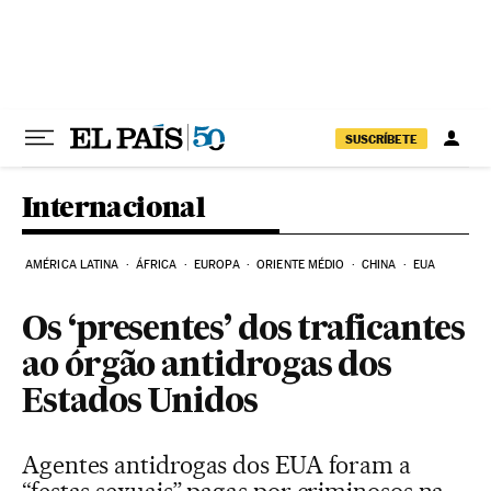
Pular para o conteúdo
SUSCRÍBETE
Internacional
AMÉRICA LATINA
ÁFRICA
EUROPA
ORIENTE MÉDIO
CHINA
EUA
Os ‘presentes’ dos traficantes
ao órgão antidrogas dos
Estados Unidos
Agentes antidrogas dos EUA foram a