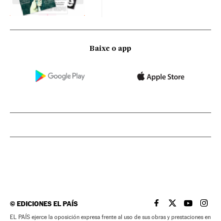
Baixe o app
©
EDICIONES EL PAÍS
EL PAÍS BRASIL EN
EL PAÍS BRASI
EL PAÍS B
EL PA
EL PAÍS ejerce la oposición expresa frente al uso de sus obras y prestaciones en