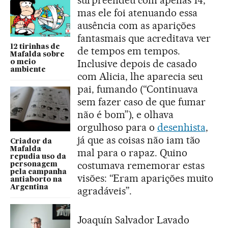
surpreendeu com apenas 14,
mas ele foi atenuando essa
ausência com as aparições
fantasmais que acreditava ver
12 tirinhas de
de tempos em tempos.
Mafalda sobre
Inclusive depois de casado
o meio
ambiente
com Alicia, lhe aparecia seu
pai, fumando (“Continuava
sem fazer caso de que fumar
não é bom”), e olhava
orgulhoso para o
desenhista
,
já que as coisas não iam tão
Criador da
Mafalda
mal para o rapaz. Quino
repudia uso da
costumava rememorar estas
personagem
pela campanha
visões: “Eram aparições muito
antiaborto na
Argentina
agradáveis”.
Joaquín Salvador Lavado