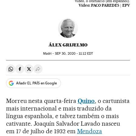
vídeo, o obituário (em espanhol).
Vídeo:
PACO PAREDES | EPV
ÁLEX GRIJELMO
Madri -
SEP
30, 2020 - 11:12
EDT
Compartir en Whatsapp
Compartir en Facebook
Compartir en Twitter
Desplegar Redes Sociales
Añadir EL PAÍS en Google
Morreu nesta quarta-feira
Quino
, o cartunista
mais internacional e mais traduzido da
língua espanhola, e talvez também o mais
cativante. Joaquín Salvador Lavado nasceu
em 17 de julho de 1932 em
Mendoza