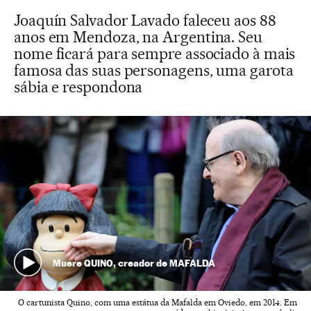
Joaquín Salvador Lavado faleceu aos 88
anos em Mendoza, na Argentina. Seu
nome ficará para sempre associado à mais
famosa das suas personagens, uma garota
sábia e respondona
Muere QUINO, creador de MAFALDA
O cartunista Quino, com uma estátua da Mafalda em Oviedo, em 2014. Em