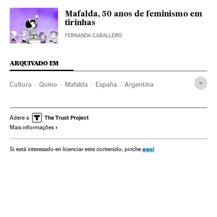
Mafalda, 50 anos de feminismo em
tirinhas
FERNANDA CABALLERO
ARQUIVADO EM
Cultura
Quino
Mafalda
España
Argentina
Obituarios
Humor
Dibujo
Viñetas
Español
Andalucía
Dictadura argentina
Adere a
Mais informações
aquí
Si está interesado en licenciar este contenido, pinche