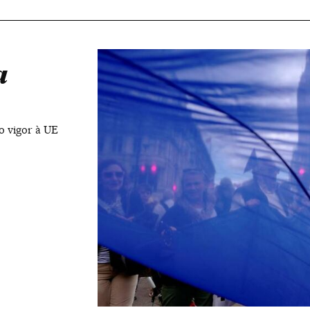
a
o vigor à UE