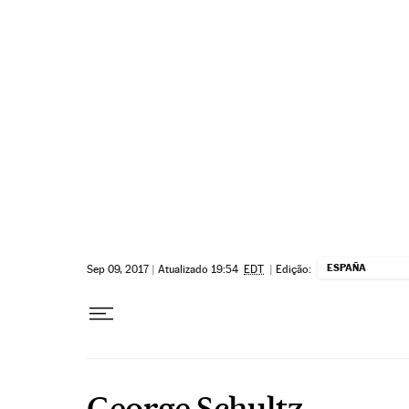
Pular para o conteúdo
ESPAÑA
Sep 09, 2017
|
Atualizado 19:54
EDT
|
Edição:
George Schultz