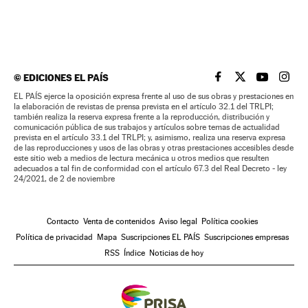
©
EDICIONES EL PAÍS
EL PAÍS BRASIL EN
EL PAÍS BRASI
EL PAÍS B
EL PA
EL PAÍS ejerce la oposición expresa frente al uso de sus obras y prestaciones en
la elaboración de revistas de prensa prevista en el artículo 32.1 del TRLPI;
también realiza la reserva expresa frente a la reproducción, distribución y
comunicación pública de sus trabajos y artículos sobre temas de actualidad
prevista en el artículo 33.1 del TRLPI; y, asimismo, realiza una reserva expresa
de las reproducciones y usos de las obras y otras prestaciones accesibles desde
este sitio web a medios de lectura mecánica u otros medios que resulten
adecuados a tal fin de conformidad con el artículo 67.3 del Real Decreto - ley
24/2021, de 2 de noviembre
Contacto
Venta de contenidos
Aviso legal
Política cookies
Política de privacidad
Mapa
Suscripciones EL PAÍS
Suscripciones empresas
RSS
Índice
Noticias de hoy