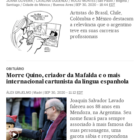
JOANA OLIVEIRA
/
CATALINA OQUENDO
/
ROCÍO MONTES
|
São Paulo / Bogotá /
Santiago / Cidade do México / Buenos Aires
|
SEP 30, 2020 - 18:44
EDT
Artistas do Brasil, Chile,
Colômbia e México destacam
a relevância que o argentino
teve em suas carreiras
profissionais
OBITUÁRIO
Morre Quino, criador da Mafalda e o mais
internacional cartunista da língua espanhola
ÁLEX GRIJELMO
|
Madri
|
SEP 30, 2020 - 11:12
EDT
Joaquín Salvador Lavado
faleceu aos 88 anos em
Mendoza, na Argentina. Seu
nome ficará para sempre
associado à mais famosa das
suas personagens, uma
garota sábia e respondona