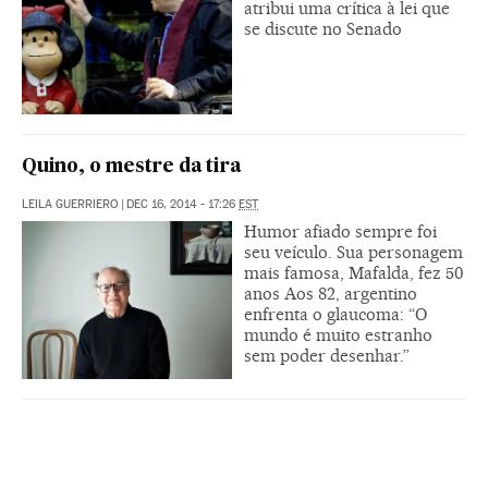
atribui uma crítica à lei que
se discute no Senado
Quino, o mestre da tira
LEILA GUERRIERO
|
DEC 16, 2014 - 17:26
EST
Humor afiado sempre foi
seu veículo. Sua personagem
mais famosa, Mafalda, fez 50
anos Aos 82, argentino
enfrenta o glaucoma: “O
mundo é muito estranho
sem poder desenhar.”