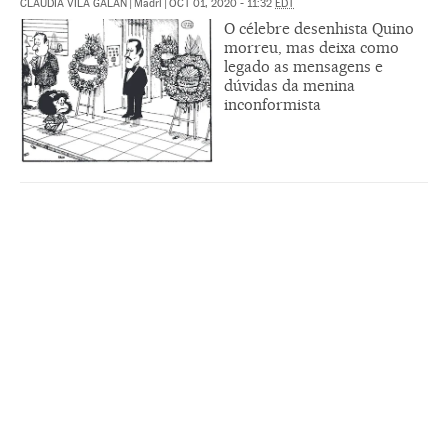
CLAUDIA VILA GALÁN
|
Madri
|
OCT 01, 2020 - 11:32
EDT
O célebre desenhista Quino
morreu, mas deixa como
legado as mensagens e
dúvidas da menina
inconformista