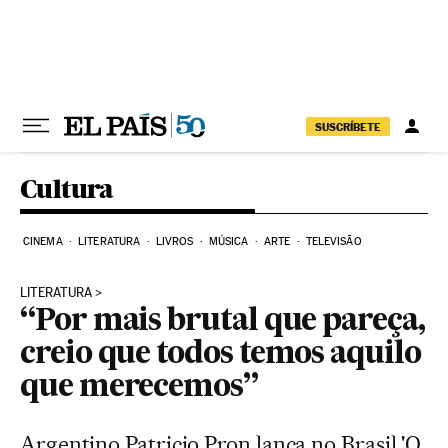
Pular para o conteúdo
SUSCRÍBETE
Cultura
CINEMA
LITERATURA
LIVROS
MÚSICA
ARTE
TELEVISÃO
LITERATURA
“Por mais brutal que pareça,
creio que todos temos aquilo
que merecemos”
Argentino Patricio Pron lança no Brasil 'O