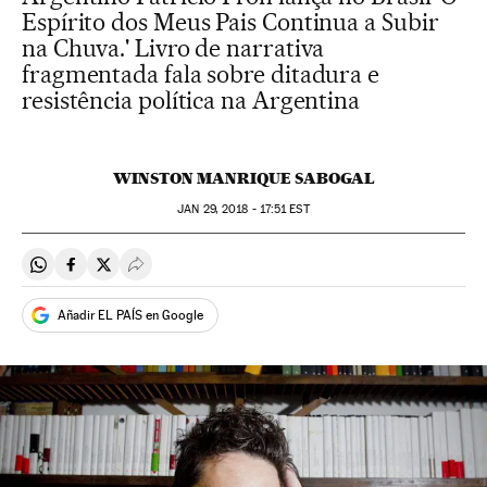
Espírito dos Meus Pais Continua a Subir
na Chuva.' Livro de narrativa
fragmentada fala sobre ditadura e
resistência política na Argentina
WINSTON MANRIQUE SABOGAL
JAN
29, 2018 - 17:51
EST
Compartir en Whatsapp
Compartir en Facebook
Compartir en Twitter
Desplegar Redes Sociales
Añadir EL PAÍS en Google