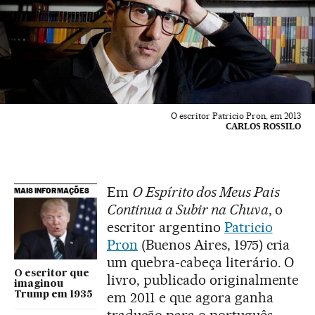
O escritor Patricio Pron, em 2013
CARLOS ROSSILO
Em
O Espírito dos Meus Pais
MAIS INFORMAÇÕES
Continua a Subir na Chuva
, o
escritor argentino
Patricio
Pron
(Buenos Aires, 1975) cria
um quebra-cabeça literário
. O
O escritor que
livro, publicado originalmente
imaginou
em 2011 e que agora ganha
Trump em 1935
tradução para o português