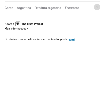
Gente
Argentina
Ditadura argentina
Escritores
Ditadura militar
Ditadura
América do Sul
América Latina
História contemporânea
Literatura
Adere a
Mais informações
América
História
Cultura
Política
Sociedade
aquí
Si está interesado en licenciar este contenido, pinche