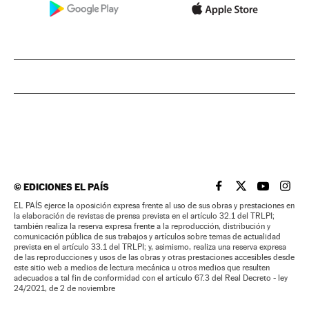
©
EDICIONES EL PAÍS
EL PAÍS BRASIL EN
EL PAÍS BRASI
EL PAÍS B
EL PA
EL PAÍS ejerce la oposición expresa frente al uso de sus obras y prestaciones en
la elaboración de revistas de prensa prevista en el artículo 32.1 del TRLPI;
también realiza la reserva expresa frente a la reproducción, distribución y
comunicación pública de sus trabajos y artículos sobre temas de actualidad
prevista en el artículo 33.1 del TRLPI; y, asimismo, realiza una reserva expresa
de las reproducciones y usos de las obras y otras prestaciones accesibles desde
este sitio web a medios de lectura mecánica u otros medios que resulten
adecuados a tal fin de conformidad con el artículo 67.3 del Real Decreto - ley
24/2021, de 2 de noviembre