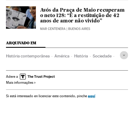
Avós da Praça de Maio recuperam
o neto 128: “É a restituição de 42
anos de amor não vivido”
MAR CENTENERA
| BUENOS AIRES
ARQUIVADO EM
História contemporânea
América
História
Sociedade
Política
Abuelas Plaza de Mayo
Argentina
Ditadura argentina
Ditadura militar
Direitos humanos
Adere a
Mais informações
Movimentos sociais
Ditadura
América do Sul
América Latina
aquí
Si está interesado en licenciar este contenido, pinche