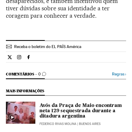
desaparecidos, e também incentivou quem
tiver dúvidas sobre sua identidade a ter
coragem para conhecer a verdade.
Receba o boletim do EL PAÍS América
Internacional El País Brasil en Twitter
Internacional El País Brasil en Instagram
Internacional El País Brasil en Facebook
COMENTÁRIOS
Regras
›
COMENTÁRIOS
0
MAIS INFORMAÇÕES
Avós da Praça de Maio encontram
neta 129 sequestrada durante a
ditadura argentina
FEDERICO RIVAS MOLINA
| BUENOS AIRES