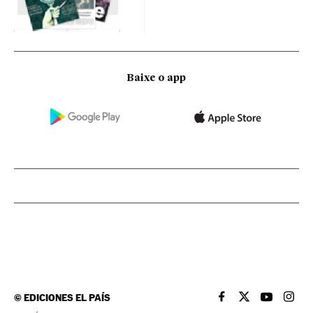
Baixe o app
©
EDICIONES EL PAÍS
EL PAÍS BRASIL EN
EL PAÍS BRASI
EL PAÍS B
EL PA