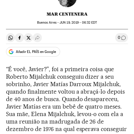
MAR CENTENERA
Buenos Aires -
JUN
19, 2019 - 06:32
EDT
0
Compartir en Whatsapp
Compartir en Facebook
Compartir en Twitter
Desplegar Redes Sociales
Comen
Añadir EL PAÍS en Google
“É você, Javier?”, foi a primeira coisa que
Roberto Mijalchuk conseguiu dizer a seu
sobrinho, Javier Matías Darroux Mijalchuk,
quando finalmente voltou a abraçá-lo depois
de 40 anos de busca. Quando desapareceu,
Javier Matías era um bebê de quatro meses.
Sua mãe, Elena Mijalchuk, levou-o com ela a
uma reunião na madrugada de 26 de
dezembro de 1976 na qual esperava conseguir