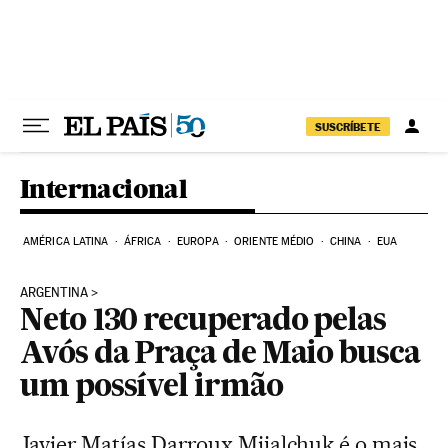
Pular para o conteúdo
SUSCRÍBETE
Internacional
AMÉRICA LATINA
ÁFRICA
EUROPA
ORIENTE MÉDIO
CHINA
EUA
ARGENTINA
Neto 130 recuperado pelas
Avós da Praça de Maio busca
um possível irmão
Javier Matías Darroux Mijalchuk é o mais