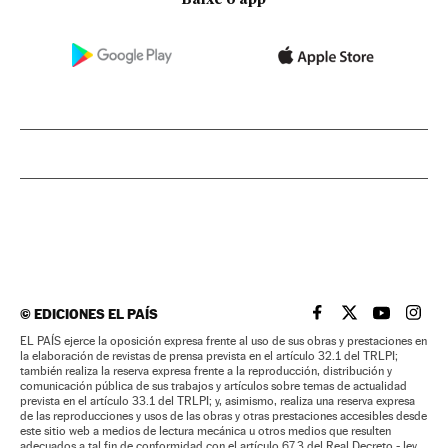
Baixe o app
©
EDICIONES EL PAÍS
EL PAÍS BRASIL EN
EL PAÍS BRASI
EL PAÍS B
EL PA
EL PAÍS ejerce la oposición expresa frente al uso de sus obras y prestaciones en
la elaboración de revistas de prensa prevista en el artículo 32.1 del TRLPI;
también realiza la reserva expresa frente a la reproducción, distribución y
comunicación pública de sus trabajos y artículos sobre temas de actualidad
prevista en el artículo 33.1 del TRLPI; y, asimismo, realiza una reserva expresa
de las reproducciones y usos de las obras y otras prestaciones accesibles desde
este sitio web a medios de lectura mecánica u otros medios que resulten
adecuados a tal fin de conformidad con el artículo 67.3 del Real Decreto - ley