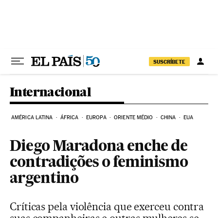
Pular para o conteúdo
SUSCRÍBETE
Internacional
AMÉRICA LATINA
ÁFRICA
EUROPA
ORIENTE MÉDIO
CHINA
EUA
Diego Maradona enche de
contradições o feminismo
argentino
Críticas pela violência que exerceu contra