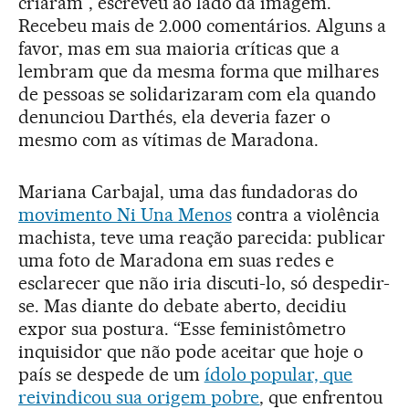
criaram”, escreveu ao lado da imagem.
Recebeu mais de 2.000 comentários. Alguns a
favor, mas em sua maioria críticas que a
lembram que da mesma forma que milhares
de pessoas se solidarizaram com ela quando
denunciou Darthés, ela deveria fazer o
mesmo com as vítimas de Maradona.
Mariana Carbajal, uma das fundadoras do
movimento Ni Una Menos
contra a violência
machista, teve uma reação parecida: publicar
uma foto de Maradona em suas redes e
esclarecer que não iria discuti-lo, só despedir-
se. Mas diante do debate aberto, decidiu
expor sua postura. “Esse feministômetro
inquisidor que não pode aceitar que hoje o
país se despede de um
ídolo popular, que
reivindicou sua origem pobre
, que enfrentou