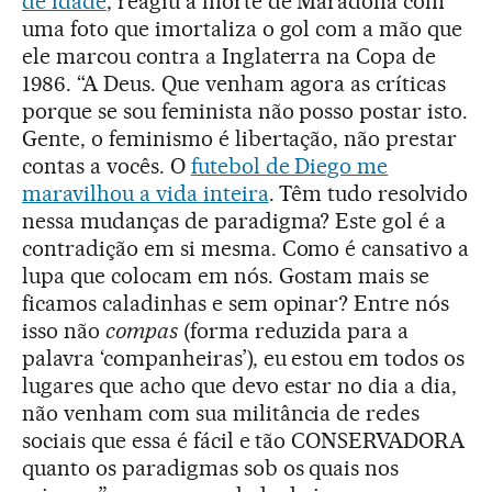
de idade
, reagiu à morte de Maradona com
uma foto que imortaliza o gol com a mão que
ele marcou contra a Inglaterra na Copa de
1986. “A Deus. Que venham agora as críticas
porque se sou feminista não posso postar isto.
Gente, o feminismo é libertação, não prestar
contas a vocês. O
futebol de Diego me
maravilhou a vida inteira
. Têm tudo resolvido
nessa mudanças de paradigma? Este gol é a
contradição em si mesma. Como é cansativo a
lupa que colocam em nós. Gostam mais se
ficamos caladinhas e sem opinar? Entre nós
isso não
compas
(forma reduzida para a
palavra ‘companheiras’), eu estou em todos os
lugares que acho que devo estar no dia a dia,
não venham com sua militância de redes
sociais que essa é fácil e tão CONSERVADORA
quanto os paradigmas sob os quais nos