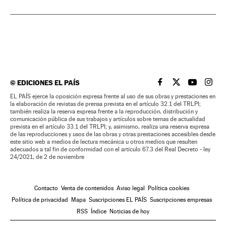
©
EDICIONES EL PAÍS
EL PAÍS BRASIL EN
EL PAÍS BRASI
EL PAÍS B
EL PA
EL PAÍS ejerce la oposición expresa frente al uso de sus obras y prestaciones en
la elaboración de revistas de prensa prevista en el artículo 32.1 del TRLPI;
también realiza la reserva expresa frente a la reproducción, distribución y
comunicación pública de sus trabajos y artículos sobre temas de actualidad
prevista en el artículo 33.1 del TRLPI; y, asimismo, realiza una reserva expresa
de las reproducciones y usos de las obras y otras prestaciones accesibles desde
este sitio web a medios de lectura mecánica u otros medios que resulten
adecuados a tal fin de conformidad con el artículo 67.3 del Real Decreto - ley
24/2021, de 2 de noviembre
Contacto
Venta de contenidos
Aviso legal
Política cookies
Política de privacidad
Mapa
Suscripciones EL PAÍS
Suscripciones empresas
RSS
Índice
Noticias de hoy