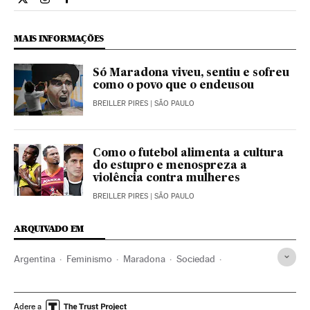
Internacional El País Brasil en Twitter
Internacional El País Brasil en Instagram
Internacional El País Brasil en Facebook
MAIS INFORMAÇÕES
Só Maradona viveu, sentiu e sofreu
como o povo que o endeusou
BREILLER PIRES
| SÃO PAULO
Como o futebol alimenta a cultura
do estupro e menospreza a
violência contra mulheres
BREILLER PIRES
| SÃO PAULO
ARQUIVADO EM
Argentina
Feminismo
Maradona
Sociedad
Ni Una Menos
Latinoamérica
Mujeres
Sudamérica
Violencia
Violencia doméstica
Machismo
Adere a