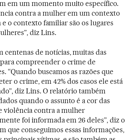
vem em um momento muito específico.
ência contra a mulher em um contexto
sa e o contexto familiar são os lugares
lheres”, diz Lins.
entenas de notícias, muitas das
 para compreender o crime de
tes. “Quando buscamos as razões que
er o crime, em 42% dos casos ele está
do”, diz Lins. O relatório também
dados quando o assunto é a cor das
e violência contra a mulher
mente foi informada em 26 deles”, diz o
m que conseguimos essas informações,
s principais vítimas, e são também as