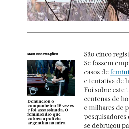
São cinco regis
MAIS INFORMAÇÕES
Se fossem empi
casos de
femini
e tentativa de 
Foi sobre este 
centenas de hor
Denunciou o
e milhares de 
companheiro 18 vezes
e foi assassinada. O
feminicídio que
pesquisadores 
coloca a polícia
argentina na mira
se debruçou pa