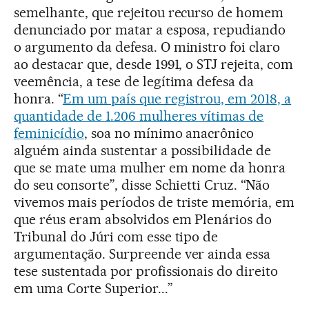
semelhante, que rejeitou recurso de homem
denunciado por matar a esposa, repudiando
o argumento da defesa. O ministro foi claro
ao destacar que, desde 1991, o STJ rejeita, com
veemência, a tese de legítima defesa da
honra. “
Em um país que registrou, em 2018, a
quantidade de 1.206 mulheres vítimas de
feminicídio
, soa no mínimo anacrônico
alguém ainda sustentar a possibilidade de
que se mate uma mulher em nome da honra
do seu consorte”, disse Schietti Cruz. “Não
vivemos mais períodos de triste memória, em
que réus eram absolvidos em Plenários do
Tribunal do Júri com esse tipo de
argumentação. Surpreende ver ainda essa
tese sustentada por profissionais do direito
em uma Corte Superior...”