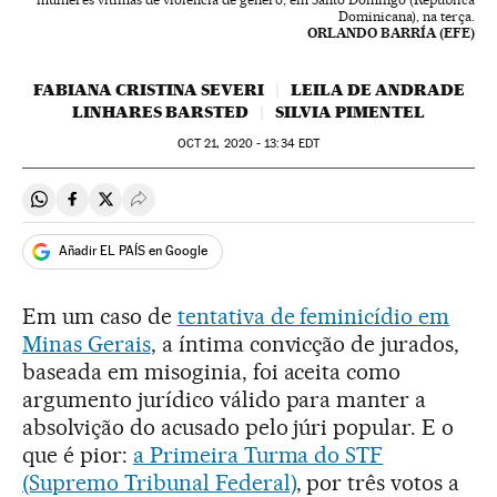
Dominicana), na terça.
ORLANDO BARRÍA (EFE)
FABIANA CRISTINA SEVERI
LEILA DE ANDRADE
LINHARES BARSTED
SILVIA PIMENTEL
OCT
21, 2020 - 13:34
EDT
Compartir en Whatsapp
Compartir en Facebook
Compartir en Twitter
Desplegar Redes Sociales
Añadir EL PAÍS en Google
Em um caso de
tentativa de feminicídio em
Minas Gerais
, a íntima convicção de jurados,
baseada em misoginia, foi aceita como
argumento jurídico válido para manter a
absolvição do acusado pelo júri popular. E o
que é pior:
a Primeira Turma do STF
(Supremo Tribunal Federal)
, por três votos a