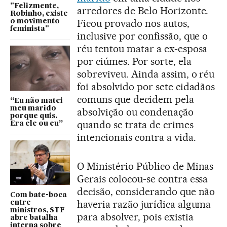
"Felizmente,
arredores de Belo Horizonte.
Robinho, existe
Ficou provado nos autos,
o movimento
feminista"
inclusive por confissão, que o
réu tentou matar a ex-esposa
por ciúmes. Por sorte, ela
sobreviveu. Ainda assim, o réu
foi absolvido por sete cidadãos
comuns que decidem pela
“Eu não matei
meu marido
absolvição ou condenação
porque quis.
quando se trata de crimes
Era ele ou eu”
intencionais contra a vida.
O Ministério Público de Minas
Gerais colocou-se contra essa
decisão, considerando que não
Com bate-boca
haveria razão jurídica alguma
entre
ministros, STF
para absolver, pois existia
abre batalha
interna sobre