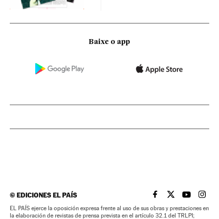
Baixe o app
©
EDICIONES EL PAÍS
EL PAÍS BRASIL EN
EL PAÍS BRASI
EL PAÍS B
EL PA
EL PAÍS ejerce la oposición expresa frente al uso de sus obras y prestaciones en
la elaboración de revistas de prensa prevista en el artículo 32.1 del TRLPI;