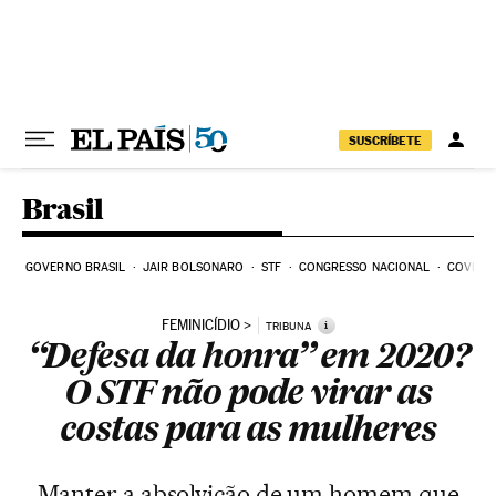
Pular para o conteúdo
SUSCRÍBETE
Brasil
GOVERNO BRASIL
JAIR BOLSONARO
STF
CONGRESSO NACIONAL
COVID-1
FEMINICÍDIO
i
TRIBUNA
“Defesa da honra” em 2020?
O STF não pode virar as
costas para as mulheres
Manter a absolvição de um homem que