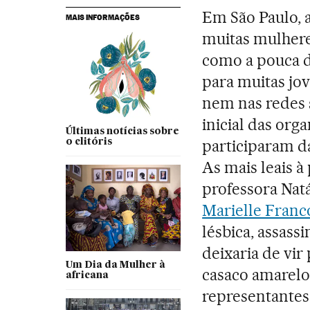
Em São Paulo, 
MAIS INFORMAÇÕES
muitas mulhere
como a pouca d
para muitas jo
nem nas redes 
inicial das org
Últimas notícias sobre
participaram d
o clitóris
As mais leais à
professora Natá
Marielle Franc
lésbica, assass
deixaria de vir
Um Dia da Mulher à
casaco amarelo.
africana
representantes