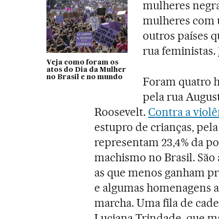
mulheres negras
mulheres com u
outros países 
rua feministas.
Veja como foram os
atos do Dia da Mulher
no Brasil e no mundo
Foram quatro h
pela rua August
Roosevelt.
Contra a violê
estupro de crianças, pela
representam 23,4% da pop
machismo no Brasil. São
as que menos ganham pro
e algumas homenagens a 
marcha. Uma fila de cade
Luciana Trindade, que ma