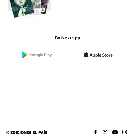
Baixe o app
©
EDICIONES EL PAÍS
EL PAÍS BRASIL EN
EL PAÍS BRASI
EL PAÍS B
EL PA