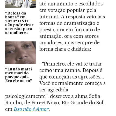
até um minuto e escolhidos
em votação popular pela
“Defesa da
internet. A resposta veio nas
honra” em
2020? O STF
formas de dramatização e
não pode virar
poesia, ora em formato de
as costas para
as mulheres
animação, ora com atores
amadores, mas sempre de
forma clara e didática:
· “Primeiro, ele vai te tratar
como uma rainha. Depois é
“Eu não matei
meu marido
que começam as agressões...
porque quis.
Era ele ou eu”
Você normalmente começa a
ser agredida
psicologicamente”, descreve a aluna Sofia
Rambo, de Pareci Novo, Rio Grande do Sul,
em
Isso não é Amor
.