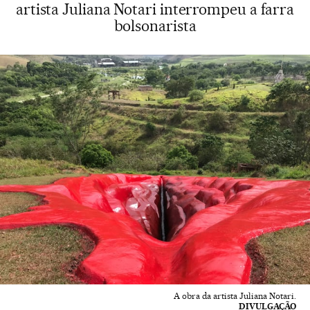
artista Juliana Notari interrompeu a farra
bolsonarista
A obra da artista Juliana Notari.
DIVULGAÇÃO