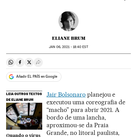
ELIANE BRUM
JAN
06, 2021 - 18:40
EST
Compartir en Whatsapp
Compartir en Facebook
Compartir en Twitter
Desplegar Redes Sociales
Añadir EL PAÍS en Google
Jair Bolsonaro
planejou e
LEIA OUTROS TEXTOS
DE ELIANE BRUM
executou uma coreografia de
“macho” para abrir 2021. A
bordo de uma lancha,
aproximou-se da Praia
Grande, no litoral paulista,
Quando o vírus