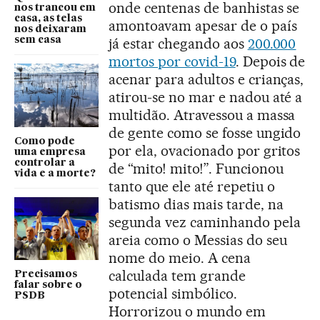
onde centenas de banhistas se
nos trancou em
casa, as telas
amontoavam apesar de o país
nos deixaram
já estar chegando aos
200.000
sem casa
mortos por covid-19
. Depois de
acenar para adultos e crianças,
atirou-se no mar e nadou até a
multidão. Atravessou a massa
de gente como se fosse ungido
Como pode
por ela, ovacionado por gritos
uma empresa
controlar a
de “mito! mito!”. Funcionou
vida e a morte?
tanto que ele até repetiu o
batismo dias mais tarde, na
segunda vez caminhando pela
areia como o Messias do seu
nome do meio. A cena
calculada tem grande
Precisamos
falar sobre o
potencial simbólico.
PSDB
Horrorizou o mundo em