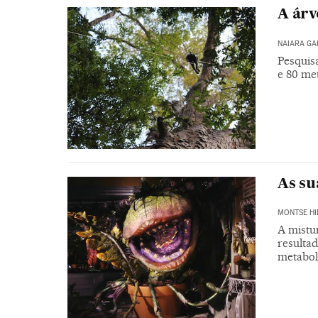
A árv
NAIARA G
Pesquis
e 80 me
As su
MONTSE HI
A mistu
resultad
metabol