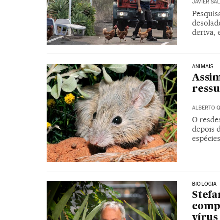
JAVIER SA
Pesquis
desolado
deriva,
ANIMAIS
Assim
ressu
ALBERTO 
O resde
depois d
espécies
BIOLOGIA
Stefa
comp
vírus