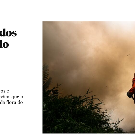
idos
do
ros e
vitar que o
da flora do