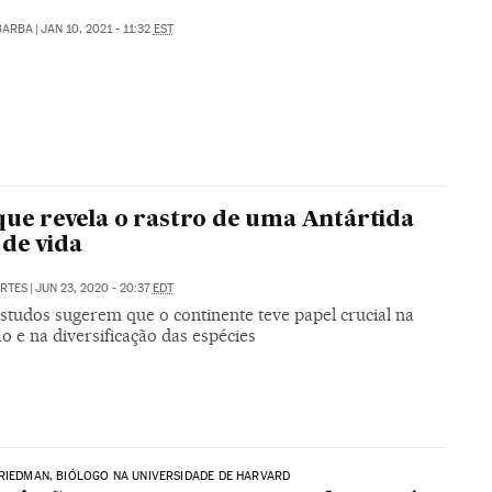
BARBA
|
JAN 10, 2021 - 11:32
EST
que revela o rastro de uma Antártida
 de vida
RTES
|
JUN 23, 2020 - 20:37
EDT
studos sugerem que o continente teve papel crucial na
o e na diversificação das espécies
RIEDMAN, BIÓLOGO NA UNIVERSIDADE DE HARVARD