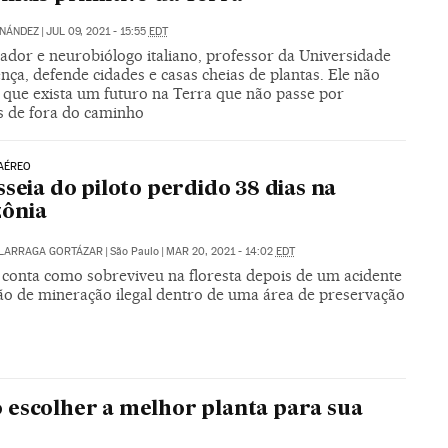
RNÁNDEZ
|
JUL 09, 2021 - 15:55
EDT
ador e neurobiólogo italiano, professor da Universidade
nça, defende cidades e casas cheias de plantas. Ele não
a que exista um futuro na Terra que não passe por
s de fora do caminho
AÉREO
sseia do piloto perdido 38 dias na
ônia
ALARRAGA GORTÁZAR
|
São Paulo
|
MAR 20, 2021 - 14:02
EDT
 conta como sobreviveu na floresta depois de um acidente
ão de mineração ilegal dentro de uma área de preservação
escolher a melhor planta para sua