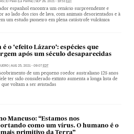
LAS
|
El Paso (La Palma)
|
SEP 26, 2021 - 19:53
EDT
ador espanhol encontra um cenário surpreendente e
r ao lado dos rios de lava, com animais desorientados e à
 em um estudo pioneiro em plena catástrofe vulcânica
 é o ‘efeito Lázaro’: espécies que
rgem após um século desaparecidas
QUERO
|
AUG 25, 2021 - 09:07
EDT
scobrimento de um pequeno roedor australiano 125 anos
ele ter sido considerado extinto aumenta a longa lista de
 que voltam a ser avistadas
no Mancuso: “Estamos nos
ortando como um vírus. O humano é o
 mais primitivo da Terra”