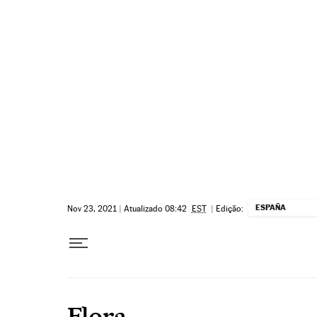
Pular para o conteúdo
ESPAÑA
Nov 23, 2021
|
Atualizado 08:42
EST
|
Edição:
Flora