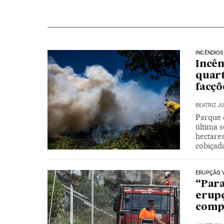
INCÊNDIOS
Incên
quart
facçõ
BEATRIZ J
Parque 
última 
hectares
cobiçad
ERUPÇÃO 
“Para
erup
comp