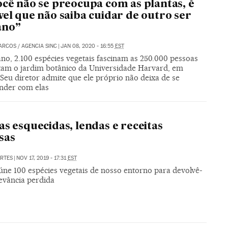
ocê não se preocupa com as plantas, é
vel que não saiba cuidar de outro ser
no”
MARCOS
/
AGENCIA SINC
|
JAN 08, 2020 - 16:55
EST
no, 2.100 espécies vegetais fascinam as 250.000 pessoas
itam o jardim botânico da Universidade Harvard, em
Seu diretor admite que ele próprio não deixa de se
nder com elas
as esquecidas, lendas e receitas
sas
RTES
|
NOV 17, 2019 - 17:31
EST
úne 100 espécies vegetais de nosso entorno para devolvê-
levância perdida