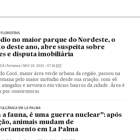
 FLORESTAIS
dio no maior parque do Nordeste, o
o deste ano, abre suspeita sobre
es e disputa imobiliária
UCÁ
|
Fortaleza
|
NOV 23, 2021 - 07:16
EST
do Cocó, maior área verde urbana da região, passou na
semana pelo maior incêndio desde sua criação, com 46
 atingidos e nevoeiro em vários bairros da cidade. Área é
a por construtoras
VULCÂNICA EM LA PALMA
 a fauna, é uma guerra nuclear”: após
ção, animais mudam de
ortamento em La Palma