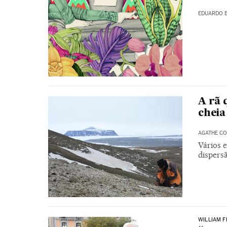
EDUARDO 
A rã 
cheia
AGATHE CO
Vários e
dispersã
WILLIAM F