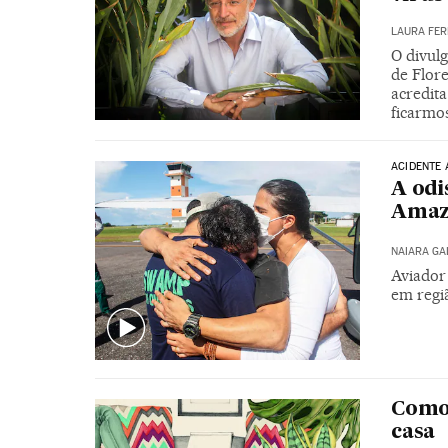
LAURA FE
O divulg
de Flore
acredit
ficarmo
ACIDENTE 
A odi
Amaz
NAIARA G
Aviador
em regi
Como 
casa