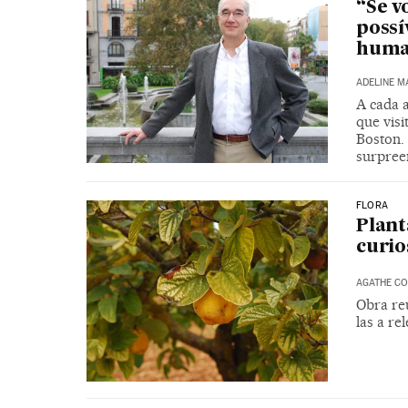
“Se v
possí
huma
ADELINE 
A cada a
que vis
Boston. 
surpree
FLORA
Plant
curio
AGATHE CO
Obra re
las a re