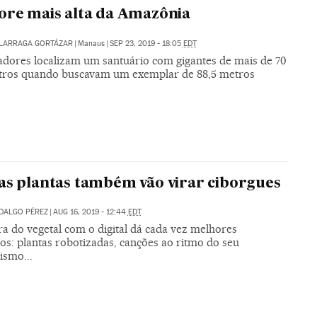
ore mais alta da Amazônia
ALARRAGA GORTÁZAR
|
Manaus
|
SEP 23, 2019 - 18:05
EDT
adores localizam um santuário com gigantes de mais de 70
tros quando buscavam um exemplar de 88,5 metros
as plantas também vão virar ciborgues
DALGO PÉREZ
|
AUG 16, 2019 - 12:44
EDT
ra do vegetal com o digital dá cada vez melhores
os: plantas robotizadas, canções ao ritmo do seu
ismo...