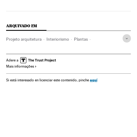
ARQUIVADO EM
Projeto arquitetura
Interiorismo
Plantas
Desenho gráfico
Desenho industrial
Flora
Decoração lar
Casa lar
Espécies
Estilo vida
Adere a
Mais informações
Meio ambiente
aquí
Si está interesado en licenciar este contenido, pinche