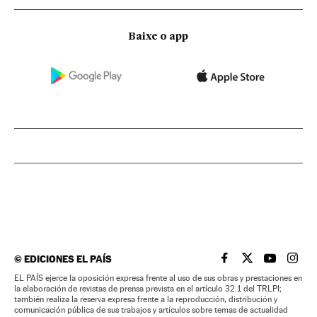
Baixe o app
©
EDICIONES EL PAÍS
EL PAÍS BRASIL EN
EL PAÍS BRASI
EL PAÍS B
EL PA
EL PAÍS ejerce la oposición expresa frente al uso de sus obras y prestaciones en
la elaboración de revistas de prensa prevista en el artículo 32.1 del TRLPI;
también realiza la reserva expresa frente a la reproducción, distribución y
comunicación pública de sus trabajos y artículos sobre temas de actualidad