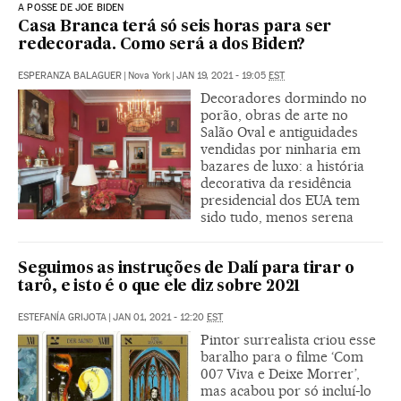
A POSSE DE JOE BIDEN
Casa Branca terá só seis horas para ser
redecorada. Como será a dos Biden?
ESPERANZA BALAGUER
|
Nova York
|
JAN 19, 2021 - 19:05
EST
Decoradores dormindo no
porão, obras de arte no
Salão Oval e antiguidades
vendidas por ninharia em
bazares de luxo: a história
decorativa da residência
presidencial dos EUA tem
sido tudo, menos serena
Seguimos as instruções de Dalí para tirar o
tarô, e isto é o que ele diz sobre 2021
ESTEFANÍA GRIJOTA
|
JAN 01, 2021 - 12:20
EST
Pintor surrealista criou esse
baralho para o filme ‘Com
007 Viva e Deixe Morrer’,
mas acabou por só incluí-lo