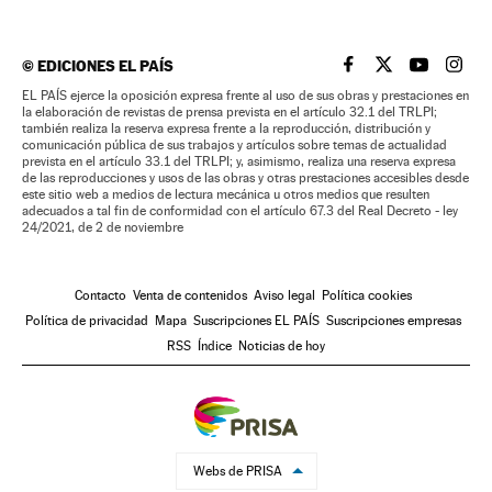
©
EDICIONES EL PAÍS
EL PAÍS BRASIL EN
EL PAÍS BRASI
EL PAÍS B
EL PA
EL PAÍS ejerce la oposición expresa frente al uso de sus obras y prestaciones en
la elaboración de revistas de prensa prevista en el artículo 32.1 del TRLPI;
también realiza la reserva expresa frente a la reproducción, distribución y
comunicación pública de sus trabajos y artículos sobre temas de actualidad
prevista en el artículo 33.1 del TRLPI; y, asimismo, realiza una reserva expresa
de las reproducciones y usos de las obras y otras prestaciones accesibles desde
este sitio web a medios de lectura mecánica u otros medios que resulten
adecuados a tal fin de conformidad con el artículo 67.3 del Real Decreto - ley
24/2021, de 2 de noviembre
Contacto
Venta de contenidos
Aviso legal
Política cookies
Política de privacidad
Mapa
Suscripciones EL PAÍS
Suscripciones empresas
RSS
Índice
Noticias de hoy
Webs de PRISA