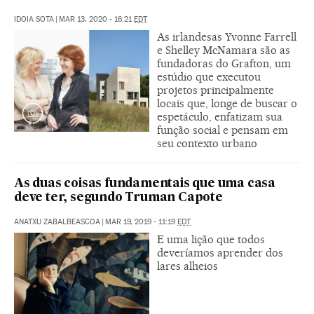
IDOIA SOTA
|
MAR 13, 2020 - 16:21
EDT
As irlandesas Yvonne Farrell
e Shelley McNamara são as
fundadoras do Grafton, um
estúdio que executou
projetos principalmente
locais que, longe de buscar o
espetáculo, enfatizam sua
função social e pensam em
seu contexto urbano
As duas coisas fundamentais que uma casa
deve ter, segundo Truman Capote
ANATXU ZABALBEASCOA
|
MAR 19, 2019 - 11:19
EDT
E uma lição que todos
deveríamos aprender dos
lares alheios