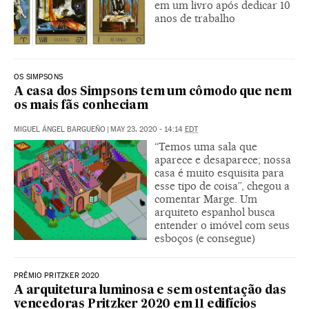
em um livro após dedicar 10
anos de trabalho
OS SIMPSONS
A casa dos Simpsons tem um cômodo que nem
os mais fãs conheciam
MIGUEL ÁNGEL BARGUEÑO
|
MAY 23, 2020 - 14:14
EDT
“Temos uma sala que
aparece e desaparece; nossa
casa é muito esquisita para
esse tipo de coisa”, chegou a
comentar Marge. Um
arquiteto espanhol busca
entender o imóvel com seus
esboços (e consegue)
PRÊMIO PRITZKER 2020
A arquitetura luminosa e sem ostentação das
vencedoras Pritzker 2020 em 11 edifícios