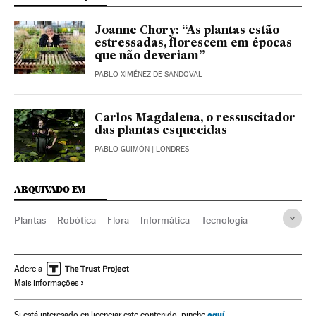
Joanne Chory: “As plantas estão
estressadas, florescem em épocas
que não deveriam”
PABLO XIMÉNEZ DE SANDOVAL
Carlos Magdalena, o ressuscitador
das plantas esquecidas
PABLO GUIMÓN
| LONDRES
ARQUIVADO EM
Plantas
Robótica
Flora
Informática
Tecnologia
Espécies
Meio ambiente
Indústria
Ciência
Retina
Adere a
Mais informações
aquí
Si está interesado en licenciar este contenido, pinche