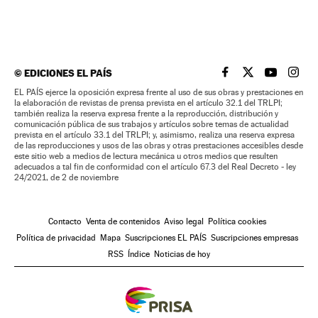
©
EDICIONES EL PAÍS
EL PAÍS BRASIL EN
EL PAÍS BRASI
EL PAÍS B
EL PA
EL PAÍS ejerce la oposición expresa frente al uso de sus obras y prestaciones en
la elaboración de revistas de prensa prevista en el artículo 32.1 del TRLPI;
también realiza la reserva expresa frente a la reproducción, distribución y
comunicación pública de sus trabajos y artículos sobre temas de actualidad
prevista en el artículo 33.1 del TRLPI; y, asimismo, realiza una reserva expresa
de las reproducciones y usos de las obras y otras prestaciones accesibles desde
este sitio web a medios de lectura mecánica u otros medios que resulten
adecuados a tal fin de conformidad con el artículo 67.3 del Real Decreto - ley
24/2021, de 2 de noviembre
Contacto
Venta de contenidos
Aviso legal
Política cookies
Política de privacidad
Mapa
Suscripciones EL PAÍS
Suscripciones empresas
RSS
Índice
Noticias de hoy