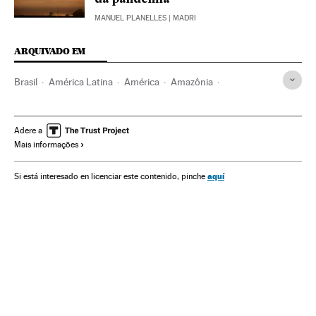
MANUEL PLANELLES
| MADRI
ARQUIVADO EM
Brasil
América Latina
América
Amazônia
Meio ambiente
COP26
ONU
Aquecimento global
Mudança climática
Incêndios florestais
Jair Bolsonaro
Adere a
Mais informações
Hamilton Mourão
aquí
Si está interesado en licenciar este contenido, pinche