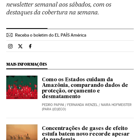
newsletter semanal aos sábados, com os
destaques da cobertura na semana.
Receba o boletim do EL PAÍS América
Brasil El País Brasil en Instagram
Brasil El País Brasil en Twitter
Brasil El País Brasil en Facebook
MAIS INFORMAÇÕES
Como os Estados cuidam da
Amazônia, comparando dados de
proteção, orçamento e
desmatamento
PEDRO PAPINI
/
FERNANDA WENZEL
/
NAIRA HOFMEISTER
(PARA ((O))ECO)
Concentrações de gases de efeito
estufa batem novo recorde apesar
da pandemia