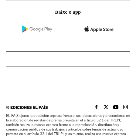
Baixe o app
©
EDICIONES EL PAÍS
EL PAÍS BRASIL EN
EL PAÍS BRASI
EL PAÍS B
EL PA
EL PAÍS ejerce la oposición expresa frente al uso de sus obras y prestaciones en
la elaboración de revistas de prensa prevista en el artículo 32.1 del TRLPI;
también realiza la reserva expresa frente a la reproducción, distribución y
comunicación pública de sus trabajos y artículos sobre temas de actualidad
prevista en el artículo 33.1 del TRLPI; y, asimismo, realiza una reserva expresa