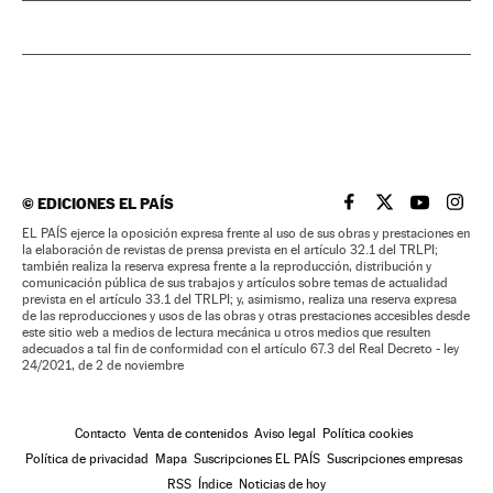
©
EDICIONES EL PAÍS
EL PAÍS BRASIL EN
EL PAÍS BRASI
EL PAÍS B
EL PA
EL PAÍS ejerce la oposición expresa frente al uso de sus obras y prestaciones en
la elaboración de revistas de prensa prevista en el artículo 32.1 del TRLPI;
también realiza la reserva expresa frente a la reproducción, distribución y
comunicación pública de sus trabajos y artículos sobre temas de actualidad
prevista en el artículo 33.1 del TRLPI; y, asimismo, realiza una reserva expresa
de las reproducciones y usos de las obras y otras prestaciones accesibles desde
este sitio web a medios de lectura mecánica u otros medios que resulten
adecuados a tal fin de conformidad con el artículo 67.3 del Real Decreto - ley
24/2021, de 2 de noviembre
Contacto
Venta de contenidos
Aviso legal
Política cookies
Política de privacidad
Mapa
Suscripciones EL PAÍS
Suscripciones empresas
RSS
Índice
Noticias de hoy