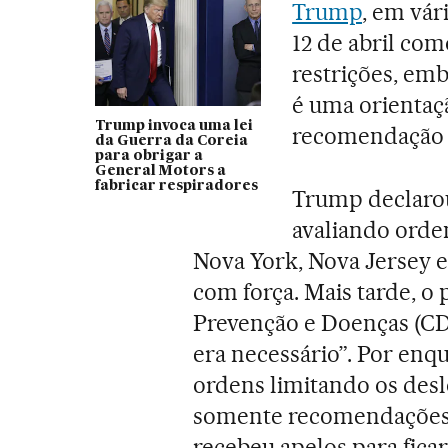
Trump
, em vár
12 de abril co
restrições, emb
é uma orientaç
Trump invoca uma lei
recomendação d
da Guerra da Coreia
para obrigar a
General Motors a
fabricar respiradores
Trump declarou
avaliando orde
Nova York, Nova Jersey e
com força. Mais tarde, o 
Prevenção e Doenças (CDC
era necessário”. Por enq
ordens limitando os de
somente recomendações.
recebeu apelos para fica