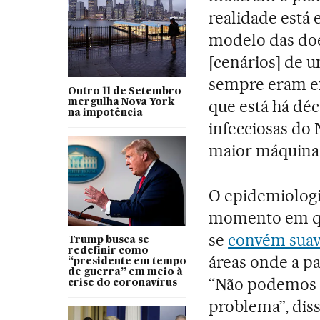
realidade está
modelo das doe
[cenários] de 
sempre eram exc
Outro 11 de Setembro
que está há dé
mergulha Nova York
na impotência
infecciosas do 
maior máquina
O epidemiologi
momento em qu
se
convém suav
Trump busca se
redefinir como
áreas onde a p
“presidente em tempo
de guerra” em meio à
“Não podemos p
crise do coronavírus
problema”, dis