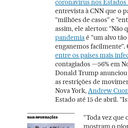
coronavírus nos Estados
entrevista à CNN que o p
“milhões de casos” e “en
assim, ele alertou: “Não q
pandemia
é “um alvo tão
enganemos facilmente”. 
entre os países mais infe
contagiados —56% em Nov
Donald Trump anunciou 
as restrições de movimen
Nova York,
Andrew Cuo
Estado até 15 de abril. “I
“Toda vez que 
MAIS INFORMAÇÕES
mostram o pior