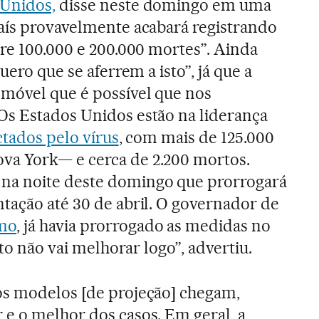
 Unidos,
disse neste domingo em uma
aís provavelmente acabará registrando
tre 100.000 e 200.000 mortes”. Ainda
uero que se aferrem a isto”, já que a
 móvel que é possível que nos
Os Estados Unidos estão na liderança
ctados pelo vírus
, com mais de 125.000
a York— e cerca de 2.200 mortos.
na noite deste domingo que prorrogará
tação até 30 de abril. O governador de
mo
, já havia prorrogado as medidas no
sto não vai melhorar logo”, advertiu.
os modelos [de projeção] chegam,
 e o melhor dos casos. Em geral, a