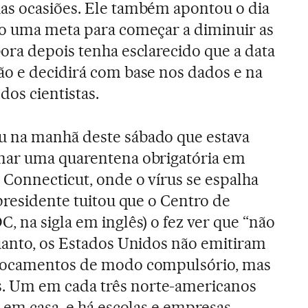
ias ocasiões. Ele também apontou o dia
mo uma meta para começar a diminuir as
ora depois tenha esclarecido que a data
ão e decidirá com base nos dados e na
os cientistas.
 na manhã deste sábado que estava
nar uma quarentena obrigatória em
 Connecticut, onde o vírus se espalha
presidente tuitou que o Centro de
, na sigla em inglês) o fez ver que “não
uanto, os Estados Unidos não emitiram
slocamentos de modo compulsório, mas
 Um em cada três norte-americanos
r em casa, e há escolas e empresas