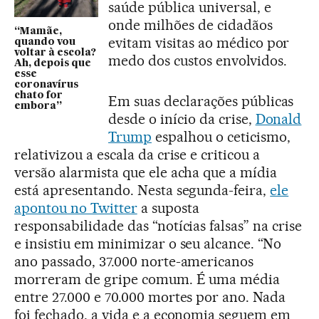
saúde pública universal, e
onde milhões de cidadãos
“Mamãe,
evitam visitas ao médico por
quando vou
voltar à escola?
medo dos custos envolvidos.
Ah, depois que
esse
coronavírus
chato for
Em suas declarações públicas
embora”
desde o início da crise,
Donald
Trump
espalhou o ceticismo,
relativizou a escala da crise e criticou a
versão alarmista que ele acha que a mídia
está apresentando. Nesta segunda-feira,
ele
apontou no Twitter
a suposta
responsabilidade das “notícias falsas” na crise
e insistiu em minimizar o seu alcance. “No
ano passado, 37.000 norte-americanos
morreram de gripe comum. É uma média
entre 27.000 e 70.000 mortes por ano. Nada
foi fechado, a vida e a economia seguem em