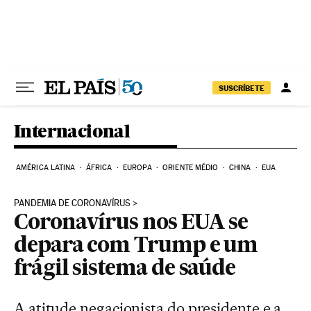
Pular para o conteúdo
SUSCRÍBETE
Internacional
AMÉRICA LATINA
ÁFRICA
EUROPA
ORIENTE MÉDIO
CHINA
EUA
PANDEMIA DE CORONAVÍRUS
Coronavírus nos EUA se
depara com Trump e um
frágil sistema de saúde
A atitude negacionista do presidente e a