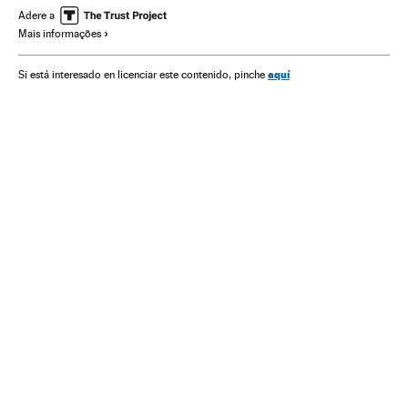
Doenças respiratórias
Pneumonia
Hospitais
Adere a
Mais informações
Prevenção doenças
Pandemia
aquí
Si está interesado en licenciar este contenido, pinche