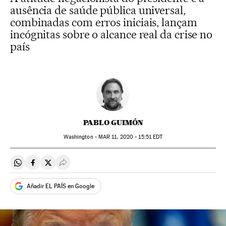
ausência de saúde pública universal,
combinadas com erros iniciais, lançam
incógnitas sobre o alcance real da crise no
país
PABLO GUIMÓN
Washington -
MAR
11, 2020 - 15:51
EDT
Compartir en Whatsapp
Compartir en Facebook
Compartir en Twitter
Desplegar Redes Sociales
Añadir EL PAÍS en Google