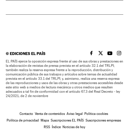
©
EDICIONES EL PAÍS
EL PAÍS BRASIL EN
EL PAÍS BRASI
EL PAÍS B
EL PA
EL PAÍS ejerce la oposición expresa frente al uso de sus obras y prestaciones en
la elaboración de revistas de prensa prevista en el artículo 32.1 del TRLPI;
también realiza la reserva expresa frente a la reproducción, distribución y
comunicación pública de sus trabajos y artículos sobre temas de actualidad
prevista en el artículo 33.1 del TRLPI; y, asimismo, realiza una reserva expresa
de las reproducciones y usos de las obras y otras prestaciones accesibles desde
este sitio web a medios de lectura mecánica u otros medios que resulten
adecuados a tal fin de conformidad con el artículo 67.3 del Real Decreto - ley
24/2021, de 2 de noviembre
Contacto
Venta de contenidos
Aviso legal
Política cookies
Política de privacidad
Mapa
Suscripciones EL PAÍS
Suscripciones empresas
RSS
Índice
Noticias de hoy