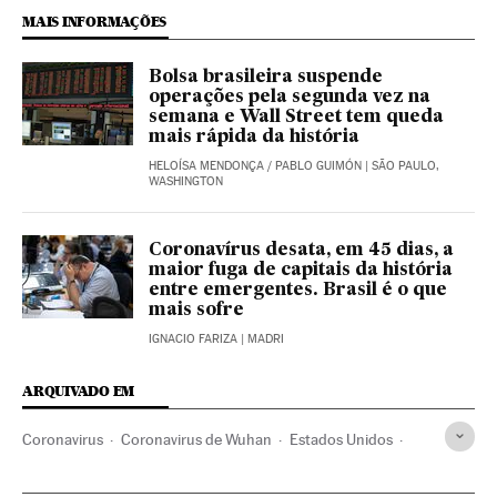
MAIS INFORMAÇÕES
Bolsa brasileira suspende
operações pela segunda vez na
semana e Wall Street tem queda
mais rápida da história
HELOÍSA MENDONÇA
/
PABLO GUIMÓN
| SÃO PAULO,
WASHINGTON
Coronavírus desata, em 45 dias, a
maior fuga de capitais da história
entre emergentes. Brasil é o que
mais sofre
IGNACIO FARIZA
| MADRI
ARQUIVADO EM
Coronavirus
Coronavirus de Wuhan
Estados Unidos
Donald Trump
Previdência privada
Previdência pública