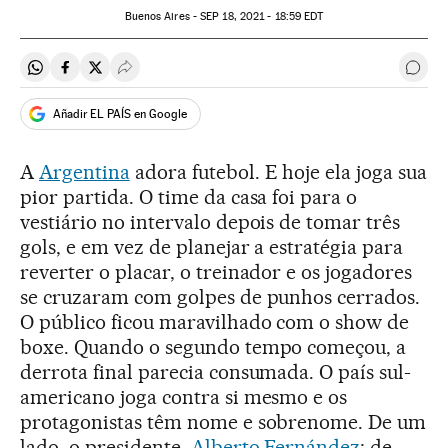
Buenos Aires -
SEP
18, 2021 - 18:59
EDT
Compartir en Whatsapp
Compartir en Facebook
Compartir en Twitter
Desplegar Redes Sociales
Come
Añadir EL PAÍS en Google
A
Argentina
adora futebol. E hoje ela joga sua
pior partida. O time da casa foi para o
vestiário no intervalo depois de tomar três
gols, e em vez de planejar a estratégia para
reverter o placar, o treinador e os jogadores
se cruzaram com golpes de punhos cerrados.
O público ficou maravilhado com o show de
boxe. Quando o segundo tempo começou, a
derrota final parecia consumada. O país sul-
americano joga contra si mesmo e os
protagonistas têm nome e sobrenome. De um
lado, o presidente,
Alberto Fernández
; de