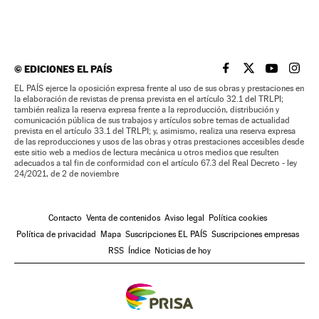
©
EDICIONES EL PAÍS
EL PAÍS BRASIL EN
EL PAÍS BRASI
EL PAÍS B
EL PA
EL PAÍS ejerce la oposición expresa frente al uso de sus obras y prestaciones en
la elaboración de revistas de prensa prevista en el artículo 32.1 del TRLPI;
también realiza la reserva expresa frente a la reproducción, distribución y
comunicación pública de sus trabajos y artículos sobre temas de actualidad
prevista en el artículo 33.1 del TRLPI; y, asimismo, realiza una reserva expresa
de las reproducciones y usos de las obras y otras prestaciones accesibles desde
este sitio web a medios de lectura mecánica u otros medios que resulten
adecuados a tal fin de conformidad con el artículo 67.3 del Real Decreto - ley
24/2021, de 2 de noviembre
Contacto
Venta de contenidos
Aviso legal
Política cookies
Política de privacidad
Mapa
Suscripciones EL PAÍS
Suscripciones empresas
RSS
Índice
Noticias de hoy