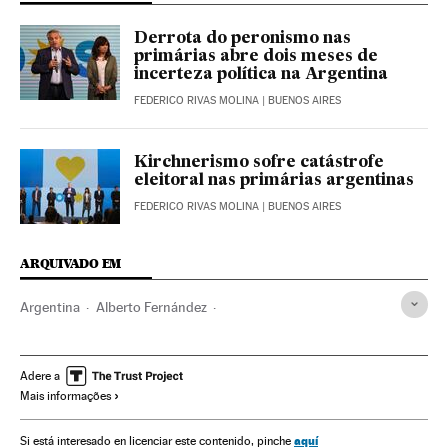
Derrota do peronismo nas
primárias abre dois meses de
incerteza política na Argentina
FEDERICO RIVAS MOLINA
| BUENOS AIRES
Kirchnerismo sofre catástrofe
eleitoral nas primárias argentinas
FEDERICO RIVAS MOLINA
| BUENOS AIRES
ARQUIVADO EM
Argentina
Alberto Fernández
Cristina Fernández de Kirchner
Crises políticas
Eleições Argentina
América Latina
Peronismo
Adere a
Mais informações
Kirchnerismo
América
aquí
Si está interesado en licenciar este contenido, pinche