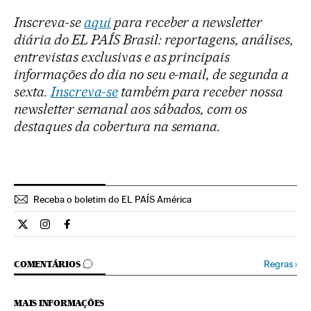
Inscreva-se
aqui
para receber a newsletter
diária do EL PAÍS Brasil: reportagens, análises,
entrevistas exclusivas e as principais
informações do dia no seu e-mail, de segunda a
sexta.
Inscreva-se
também para receber nossa
newsletter semanal aos sábados, com os
destaques da cobertura na semana.
Receba o boletim do EL PAÍS América
Internacional El País Brasil en Twitter
Internacional El País Brasil en Instagram
Internacional El País Brasil en Facebook
COMENTÁRIOS
Regras
›
COMENTÁRIOS
MAIS INFORMAÇÕES