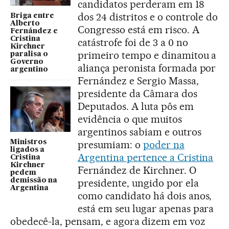
candidatos perderam em 18
dos 24 distritos e o controle do
Briga entre
Alberto
Congresso está em risco. A
Fernández e
Cristina
catástrofe foi de 3 a 0 no
Kirchner
primeiro tempo e dinamitou a
paralisa o
Governo
aliança peronista formada por
argentino
Fernández e Sergio Massa,
presidente da Câmara dos
Deputados. A luta pôs em
evidência o que muitos
argentinos sabiam e outros
Ministros
presumiam: o
poder na
ligados a
Argentina pertence a Cristina
Cristina
Kirchner
Fernández de Kirchner. O
pedem
demissão na
presidente, ungido por ela
Argentina
como candidato há dois anos,
está em seu lugar apenas para
obedecê-la, pensam, e agora dizem em voz