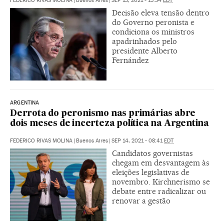
FEDERICO RIVAS MOLINA
|
Buenos Aires
|
SEP 15, 2021 - 15:34
EDT
Decisão eleva tensão dentro
do Governo peronista e
condiciona os ministros
apadrinhados pelo
presidente Alberto
Fernández
ARGENTINA
Derrota do peronismo nas primárias abre
dois meses de incerteza política na Argentina
FEDERICO RIVAS MOLINA
|
Buenos Aires
|
SEP 14, 2021 - 08:41
EDT
Candidatos governistas
chegam em desvantagem às
eleições legislativas de
novembro. Kirchnerismo se
debate entre radicalizar ou
renovar a gestão