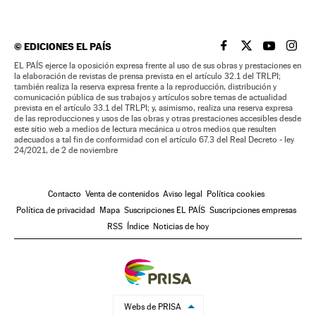
©
EDICIONES EL PAÍS
EL PAÍS BRASIL EN
EL PAÍS BRASI
EL PAÍS B
EL PA
EL PAÍS ejerce la oposición expresa frente al uso de sus obras y prestaciones en
la elaboración de revistas de prensa prevista en el artículo 32.1 del TRLPI;
también realiza la reserva expresa frente a la reproducción, distribución y
comunicación pública de sus trabajos y artículos sobre temas de actualidad
prevista en el artículo 33.1 del TRLPI; y, asimismo, realiza una reserva expresa
de las reproducciones y usos de las obras y otras prestaciones accesibles desde
este sitio web a medios de lectura mecánica u otros medios que resulten
adecuados a tal fin de conformidad con el artículo 67.3 del Real Decreto - ley
24/2021, de 2 de noviembre
Contacto
Venta de contenidos
Aviso legal
Política cookies
Política de privacidad
Mapa
Suscripciones EL PAÍS
Suscripciones empresas
RSS
Índice
Noticias de hoy
Webs de PRISA