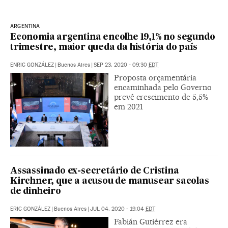
ARGENTINA
Economia argentina encolhe 19,1% no segundo
trimestre, maior queda da história do país
ENRIC GONZÁLEZ
|
Buenos Aires
|
SEP 23, 2020 - 09:30
EDT
Proposta orçamentária
encaminhada pelo Governo
prevê crescimento de 5,5%
em 2021
Assassinado ex-secretário de Cristina
Kirchner, que a acusou de manusear sacolas
de dinheiro
ERIC GONZÁLEZ
|
Buenos Aires
|
JUL 04, 2020 - 19:04
EDT
Fabián Gutiérrez era