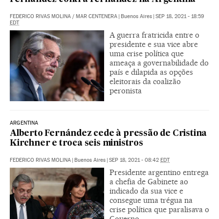
FEDERICO RIVAS MOLINA
/
MAR CENTENERA
|
Buenos Aires
|
SEP 18, 2021 - 18:59
EDT
A guerra fratricida entre o
presidente e sua vice abre
uma crise política que
ameaça a governabilidade do
país e dilapida as opções
eleitorais da coalizão
peronista
ARGENTINA
Alberto Fernández cede à pressão de Cristina
Kirchner e troca seis ministros
FEDERICO RIVAS MOLINA
|
Buenos Aires
|
SEP 18, 2021 - 08:42
EDT
Presidente argentino entrega
a chefia de Gabinete ao
indicado da sua vice e
consegue uma trégua na
crise política que paralisava o
Governo