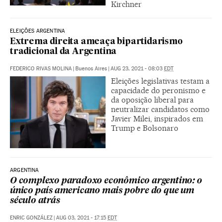
Kirchner
ELEIÇÕES ARGENTINA
Extrema direita ameaça bipartidarismo
tradicional da Argentina
FEDERICO RIVAS MOLINA
|
Buenos Aires
|
AUG 23, 2021 - 08:03
EDT
Eleições legislativas testam a
capacidade do peronismo e
da oposição liberal para
neutralizar candidatos como
Javier Milei, inspirados em
Trump e Bolsonaro
ARGENTINA
O complexo paradoxo econômico argentino: o
único país americano mais pobre do que um
século atrás
ENRIC GONZÁLEZ
|
AUG 03, 2021 - 17:15
EDT