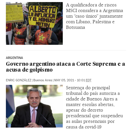
A qualificadora de riscos
MSCI considera a Argentina
um “caso único” juntamente
com Líbano, Palestina e
Botsuana
ARGENTINA
Governo argentino ataca a Corte Suprema e a
acusa de golpismo
ENRIC GONZÁLEZ
|
Buenos Aires
|
MAY 05, 2021 - 10:01
EDT
Sentença do principal
tribunal do país autoriza a
cidade de Buenos Aires a
manter escolas abertas,
apesar do decreto
presidencial que suspendeu
as aulas presenciais por
causa da covid-19