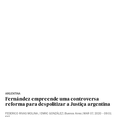
ARGENTINA
Fernández empreende uma controversa
reforma para despolitizar a Justiça argentina
FEDERICO RIVAS MOLINA
/
ENRIC GONZÁLEZ
|
Buenos Aires
|
MAR 07, 2020 - 09:01
EST