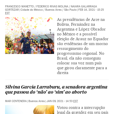
FRANCESCO MANETTO
/
FEDERICO RIVAS MOLINA
/
NAIARA GALARRAGA
GORTÁZAR
|
Cidade do México / Buenos Aires / São Paulo
|
FEB 14, 2021 - 15:25
EST
As presidências de Arce na
Bolívia, Fernández na
Argentina e López Obrador
no México e a possível
eleição de Arauz no Equador
são evidências de um morno
ressurgimento do
progressismo regional. No
Brasil, ela não conseguiu
colocar sua voz num país
que girou claramente para a
direita
Silvina García Larraburu, a senadora argentina
que passou do ‘não’ ao ‘sim’ ao aborto
MAR CENTENERA
|
Buenos Aires
|
JAN 09, 2021 - 14:53
EST
Votou contra a interrupção
legal da gravidez em seu país