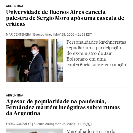
ARGENTINA
Universidade de Buenos Aires cancela
palestra de Sergio Moro após uma cascata de
críticas
MAR CENTENERA
|
Buenos Aires
|
MAY 28, 2020 - 21:38
EDT
Personalidades kirchneristas
repudiaram a participação
do ex-ministro de Jair
Bolsonaro em uma
conferência sobre corrupção
ARGENTINA
Apesar de popularidade na pandemia,
Fernández mantém incógnitas sobre rumos
da Argentina
ENRIC GONZÁLEZ
|
Buenos Aires
|
MAY 25, 2020 - 11:08
EDT
Mergulhado na crise do