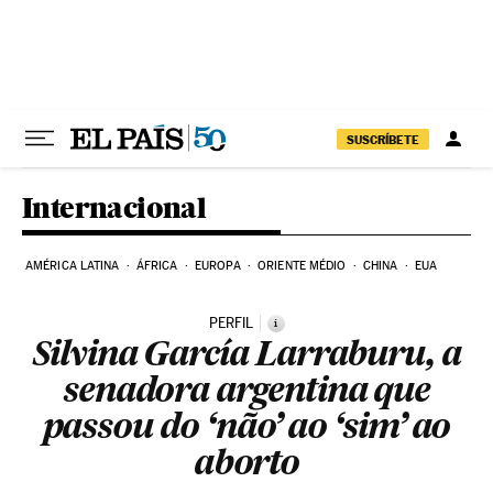
Pular para o conteúdo
SUSCRÍBETE
Internacional
AMÉRICA LATINA
ÁFRICA
EUROPA
ORIENTE MÉDIO
CHINA
EUA
PERFIL
i
Silvina García Larraburu, a
senadora argentina que
passou do ‘não’ ao ‘sim’ ao
aborto