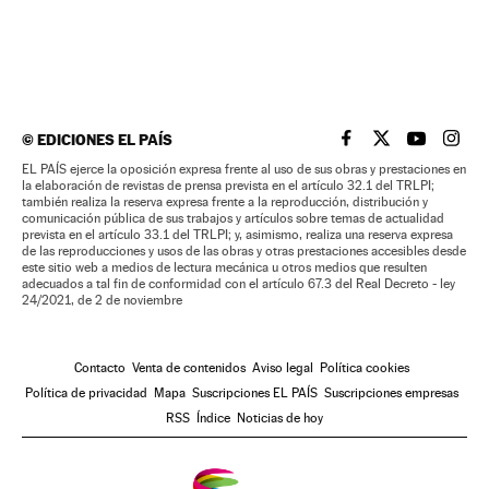
©
EDICIONES EL PAÍS
EL PAÍS BRASIL EN
EL PAÍS BRASI
EL PAÍS B
EL PA
EL PAÍS ejerce la oposición expresa frente al uso de sus obras y prestaciones en
la elaboración de revistas de prensa prevista en el artículo 32.1 del TRLPI;
también realiza la reserva expresa frente a la reproducción, distribución y
comunicación pública de sus trabajos y artículos sobre temas de actualidad
prevista en el artículo 33.1 del TRLPI; y, asimismo, realiza una reserva expresa
de las reproducciones y usos de las obras y otras prestaciones accesibles desde
este sitio web a medios de lectura mecánica u otros medios que resulten
adecuados a tal fin de conformidad con el artículo 67.3 del Real Decreto - ley
24/2021, de 2 de noviembre
Contacto
Venta de contenidos
Aviso legal
Política cookies
Política de privacidad
Mapa
Suscripciones EL PAÍS
Suscripciones empresas
RSS
Índice
Noticias de hoy