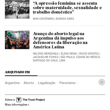
“A opressão feminina se assenta
sobre maternidade, sexualidade e
trabalho doméstico”
MAR CENTENERA
| BUENOS AIRES
Avanço do aborto legal na
Argentina dá impulso aos
defensores da liberação na
América Latina
HELOÍSA MENDONÇA
/
ELENA REINA
/
ROCÍO MONTES
/
JACQUELINE FOWKS
| SÃO PAULO, CIDADE DO MÉXICO,
SANTIAGO DO CHILE, LIMA
ARQUIVADO EM
Argentina
Aborto
Legalização
Peronismo
Kirchnerismo
Alberto Fernández
Feminismo
Mulheres
Sociedade
Posições antiaborto
Adere a
Mais informações
Posições pró-aborto