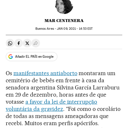
MAR CENTENERA
Buenos Aires -
JAN
09, 2021 - 14:53
EST
Compartir en Whatsapp
Compartir en Facebook
Compartir en Twitter
Desplegar Redes Sociales
Añadir EL PAÍS en Google
Os
manifestantes antiaborto
montaram um
cemitério de bebês em frente à casa da
senadora argentina Silvina García Larraburu
em 29 de dezembro, horas antes de que
votasse
a favor da lei de interrupção
voluntária da gravidez
. “Foi como o corolário
de todas as mensagens ameaçadoras que
recebi. Muitos eram perfis apócrifos.