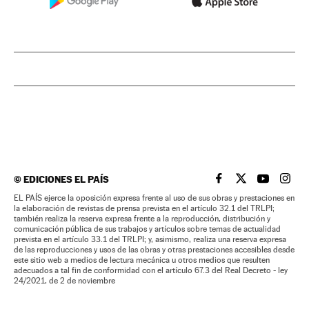
©
EDICIONES EL PAÍS
EL PAÍS BRASIL EN
EL PAÍS BRASI
EL PAÍS B
EL PA
EL PAÍS ejerce la oposición expresa frente al uso de sus obras y prestaciones en
la elaboración de revistas de prensa prevista en el artículo 32.1 del TRLPI;
también realiza la reserva expresa frente a la reproducción, distribución y
comunicación pública de sus trabajos y artículos sobre temas de actualidad
prevista en el artículo 33.1 del TRLPI; y, asimismo, realiza una reserva expresa
de las reproducciones y usos de las obras y otras prestaciones accesibles desde
este sitio web a medios de lectura mecánica u otros medios que resulten
adecuados a tal fin de conformidad con el artículo 67.3 del Real Decreto - ley
24/2021, de 2 de noviembre