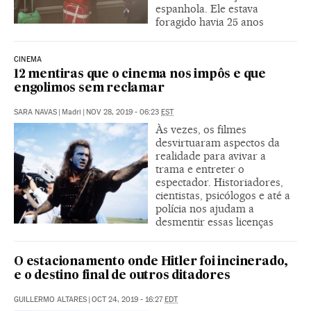
espanhola. Ele estava
foragido havia 25 anos
CINEMA
12 mentiras que o cinema nos impôs e que
engolimos sem reclamar
SARA NAVAS
|
Madri
|
NOV 28, 2019 - 06:23
EST
Às vezes, os filmes
desvirtuaram aspectos da
realidade para avivar a
trama e entreter o
espectador. Historiadores,
cientistas, psicólogos e até a
polícia nos ajudam a
desmentir essas licenças
O estacionamento onde Hitler foi incinerado,
e o destino final de outros ditadores
GUILLERMO ALTARES
|
OCT 24, 2019 - 16:27
EDT