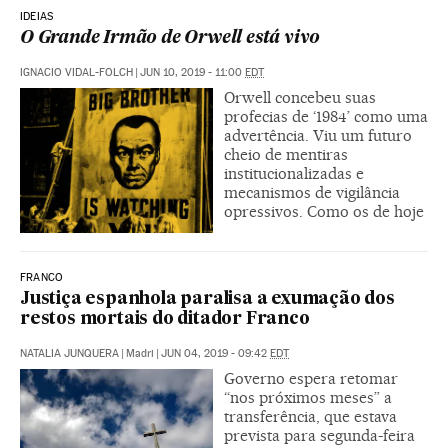
IDEIAS
O Grande Irmão de Orwell está vivo
IGNACIO VIDAL-FOLCH
|
JUN 10, 2019 - 11:00
EDT
Orwell concebeu suas
profecias de ‘1984’ como uma
advertência. Viu um futuro
cheio de mentiras
institucionalizadas e
mecanismos de vigilância
opressivos. Como os de hoje
FRANCO
Justiça espanhola paralisa a exumação dos
restos mortais do ditador Franco
NATALIA JUNQUERA
|
Madri
|
JUN 04, 2019 - 09:42
EDT
Governo espera retomar
“nos próximos meses” a
transferência, que estava
prevista para segunda-feira