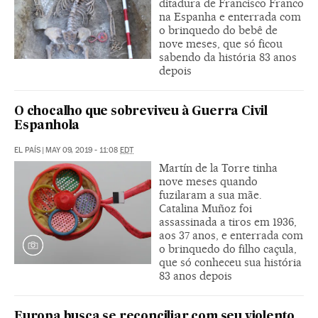
ditadura de Francisco Franco
na Espanha e enterrada com
o brinquedo do bebê de
nove meses, que só ficou
sabendo da história 83 anos
depois
O chocalho que sobreviveu à Guerra Civil
Espanhola
EL PAÍS
|
MAY 09, 2019 - 11:08
EDT
Martín de la Torre tinha
nove meses quando
fuzilaram a sua mãe.
Catalina Muñoz foi
assassinada a tiros em 1936,
aos 37 anos, e enterrada com
o brinquedo do filho caçula,
que só conheceu sua história
83 anos depois
Europa busca se reconciliar com seu violento