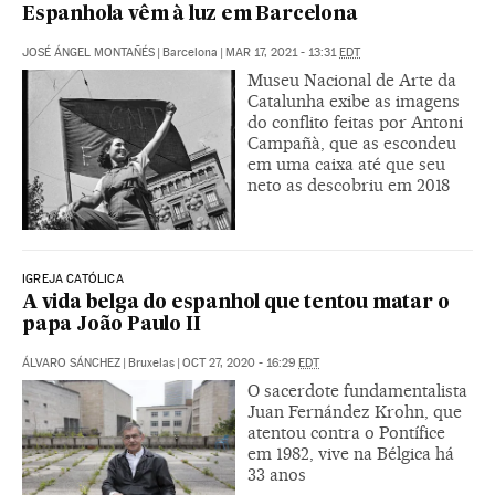
Espanhola vêm à luz em Barcelona
JOSÉ ÁNGEL MONTAÑÉS
|
Barcelona
|
MAR 17, 2021 - 13:31
EDT
Museu Nacional de Arte da
Catalunha exibe as imagens
do conflito feitas por Antoni
Campañà, que as escondeu
em uma caixa até que seu
neto as descobriu em 2018
IGREJA CATÓLICA
A vida belga do espanhol que tentou matar o
papa João Paulo II
ÁLVARO SÁNCHEZ
|
Bruxelas
|
OCT 27, 2020 - 16:29
EDT
O sacerdote fundamentalista
Juan Fernández Krohn, que
atentou contra o Pontífice
em 1982, vive na Bélgica há
33 anos