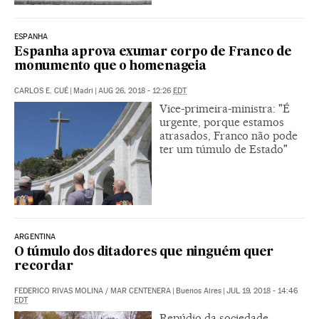
ESPANHA
Espanha aprova exumar corpo de Franco de
monumento que o homenageia
CARLOS E. CUÉ
|
Madri
|
AUG 26, 2018 - 12:26
EDT
Vice-primeira-ministra: "É
urgente, porque estamos
atrasados, Franco não pode
ter um túmulo de Estado"
ARGENTINA
O túmulo dos ditadores que ninguém quer
recordar
FEDERICO RIVAS MOLINA
/
MAR CENTENERA
|
Buenos Aires
|
JUL 19, 2018 - 14:46
EDT
Repúdio da sociedade