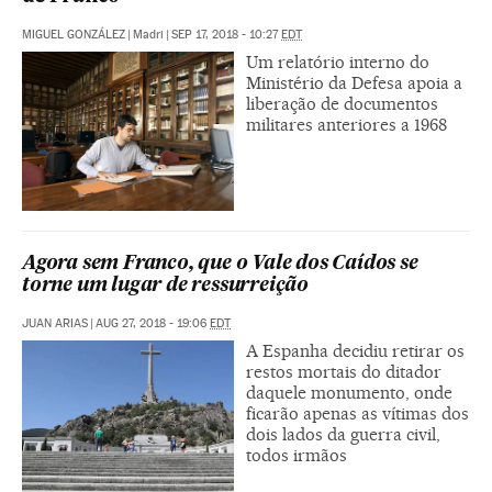
MIGUEL GONZÁLEZ
|
Madri
|
SEP 17, 2018 - 10:27
EDT
Um relatório interno do
Ministério da Defesa apoia a
liberação de documentos
militares anteriores a 1968
Agora sem Franco, que o Vale dos Caídos se
torne um lugar de ressurreição
JUAN ARIAS
|
AUG 27, 2018 - 19:06
EDT
A Espanha decidiu retirar os
restos mortais do ditador
daquele monumento, onde
ficarão apenas as vítimas dos
dois lados da guerra civil,
todos irmãos