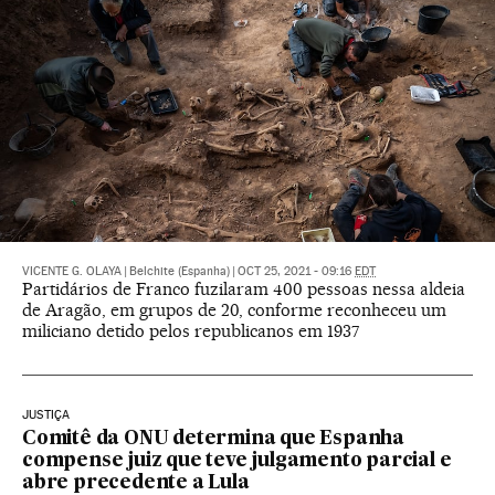
VICENTE G. OLAYA
|
Belchite (Espanha)
|
OCT 25, 2021 - 09:16
EDT
Partidários de Franco fuzilaram 400 pessoas nessa aldeia
de Aragão, em grupos de 20, conforme reconheceu um
miliciano detido pelos republicanos em 1937
JUSTIÇA
Comitê da ONU determina que Espanha
compense juiz que teve julgamento parcial e
abre precedente a Lula