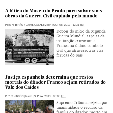
A tática do Museu do Prado para salvar suas
obras da Guerra Civil copiada pelo mundo
PEIO H. RIAÑO
/
JAIME CASAL
|
Madri
|
OCT 08, 2019 - 12:31
EDT
Depois do início da Segunda
Guerra Mundial, as joias da
instituição cruzaram a
França no último comboio
civil que atravessou as vias
férreas do país
Justiça espanhola determina que restos
mortais do ditador Franco sejam retirados do
Vale dos Caídos
REYES RINCÓN
|
Madri
|
SEP 24, 2019 - 09:03
EDT
Supremo Tribunal rejeita por
unanimidade o recurso da
família do ditador, morto em