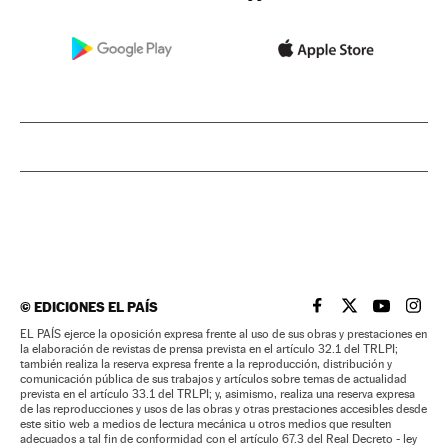
©
EDICIONES EL PAÍS
EL PAÍS BRASIL EN
EL PAÍS BRASI
EL PAÍS B
EL PA
EL PAÍS ejerce la oposición expresa frente al uso de sus obras y prestaciones en
la elaboración de revistas de prensa prevista en el artículo 32.1 del TRLPI;
también realiza la reserva expresa frente a la reproducción, distribución y
comunicación pública de sus trabajos y artículos sobre temas de actualidad
prevista en el artículo 33.1 del TRLPI; y, asimismo, realiza una reserva expresa
de las reproducciones y usos de las obras y otras prestaciones accesibles desde
este sitio web a medios de lectura mecánica u otros medios que resulten
adecuados a tal fin de conformidad con el artículo 67.3 del Real Decreto - ley