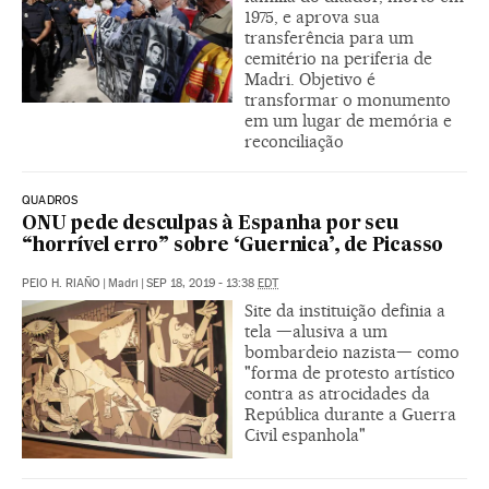
1975, e aprova sua
transferência para um
cemitério na periferia de
Madri. Objetivo é
transformar o monumento
em um lugar de memória e
reconciliação
QUADROS
ONU pede desculpas à Espanha por seu
“horrível erro” sobre ‘Guernica’, de Picasso
PEIO H. RIAÑO
|
Madri
|
SEP 18, 2019 - 13:38
EDT
Site da instituição definia a
tela —alusiva a um
bombardeio nazista— como
"forma de protesto artístico
contra as atrocidades da
República durante a Guerra
Civil espanhola"