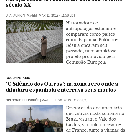
século XX
J. A. AUNIÓN
|
Madrid
|
MAR 11, 2019 - 11:56
EDT
Historiadores e
antropólogos estudam e
comparam como países
como Espanha, Polônia e
Bósnia encaram seu
passado, num ambicioso
projeto promovido pela
Comissão Europeia
DOCUMENTÁRIO
‘O Silêncio dos Outros’: na zona zero onde a
ditadura espanhola enterrava seus mortos
GREGORIO BELINCHÓN
|
Madri
|
FEB 28, 2019 - 11:00
EST
Diretores do documentário
que estreia nesta semana no
Brasil visitam o Vale dos
Caídos, símbolo do regime
de Franco, junto a vítimas da