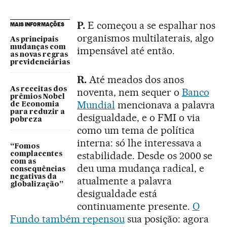
P.
E começou a se espalhar nos
MAIS INFORMAÇÕES
organismos multilaterais, algo
As principais
mudanças com
impensável até então.
as novas regras
previdenciárias
R.
Até meados dos anos
As receitas dos
noventa, nem sequer o
Banco
prêmios Nobel
Mundial
mencionava a palavra
de Economia
para reduzir a
desigualdade, e o FMI o via
pobreza
como um tema de política
interna: só lhe interessava a
“Fomos
estabilidade. Desde os 2000 se
complacentes
com as
deu uma mudança radical, e
consequências
negativas da
atualmente a palavra
globalização”
desigualdade está
continuamente presente.
O
Fundo também repensou
sua posição: agora