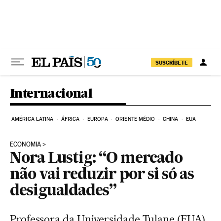
Pular para o conteúdo
SUSCRÍBETE
Internacional
AMÉRICA LATINA
ÁFRICA
EUROPA
ORIENTE MÉDIO
CHINA
EUA
ECONOMIA
Nora Lustig: “O mercado
não vai reduzir por si só as
desigualdades”
Professora da Universidade Tulane (EUA),