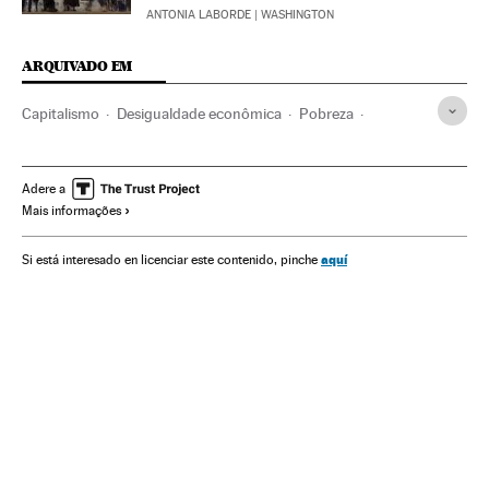
ANTONIA LABORDE
| WASHINGTON
ARQUIVADO EM
Capitalismo
Desigualdade econômica
Pobreza
América Latina
Ideologias
América
Economia
Problemas sociais
Sociedade
Política
Adere a
Mais informações
aquí
Si está interesado en licenciar este contenido, pinche