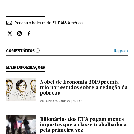
Receba o boletim do EL PAÍS América
Internacional El País Brasil en Twitter
Internacional El País Brasil en Instagram
Internacional El País Brasil en Facebook
COMENTÁRIOS
Regras
›
COMENTÁRIOS
MAIS INFORMAÇÕES
Nobel de Economia 2019 premia
trio por estudos sobre a redução da
pobreza
ANTONIO MAQUEDA
| MADRI
Bilionários dos EUA pagam menos
impostos que a classe trabalhadora
pela primeira vez