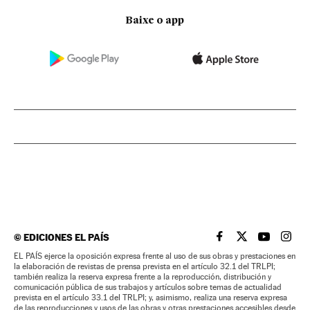
Baixe o app
©
EDICIONES EL PAÍS
EL PAÍS BRASIL EN
EL PAÍS BRASI
EL PAÍS B
EL PA
EL PAÍS ejerce la oposición expresa frente al uso de sus obras y prestaciones en
la elaboración de revistas de prensa prevista en el artículo 32.1 del TRLPI;
también realiza la reserva expresa frente a la reproducción, distribución y
comunicación pública de sus trabajos y artículos sobre temas de actualidad
prevista en el artículo 33.1 del TRLPI; y, asimismo, realiza una reserva expresa
de las reproducciones y usos de las obras y otras prestaciones accesibles desde