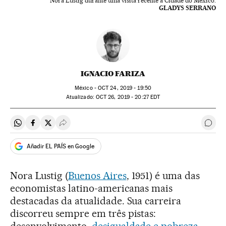
Nora Lustig durante uma visita recente à Cidade do México.
GLADYS SERRANO
IGNACIO FARIZA
México -
OCT
24, 2019 - 19:50
atualizado:
OCT
26, 2019 - 20:27
EDT
Compartir en Whatsapp
Compartir en Facebook
Compartir en Twitter
Desplegar Redes Sociales
Come
Añadir EL PAÍS en Google
Nora Lustig (
Buenos Aires
, 1951) é uma das
economistas latino-americanas mais
destacadas da atualidade. Sua carreira
discorreu sempre em três pistas: