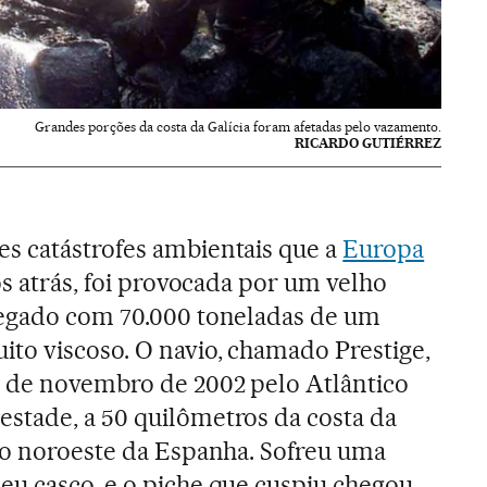
Grandes porções da costa da Galícia foram afetadas pelo vazamento.
RICARDO GUTIÉRREZ
s catástrofes ambientais que a
Europa
nos atrás, foi provocada por um velho
regado com 70.000 toneladas de um
ito viscoso. O navio, chamado Prestige,
 de novembro de 2002 pelo Atlântico
stade, a 50 quilômetros da costa da
nto noroeste da Espanha. Sofreu uma
eu casco, e o piche que cuspiu chegou