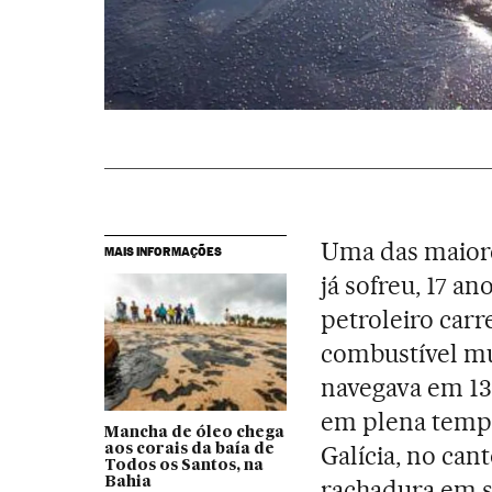
Uma das maiore
MAIS INFORMAÇÕES
já sofreu, 17 a
petroleiro car
combustível mu
navegava em 13
em plena tempe
Mancha de óleo chega
Galícia, no ca
aos corais da baía de
Todos os Santos, na
Bahia
rachadura em s