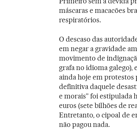
Primeiro sem a devida p
máscaras e macacões bra
respiratórios.
O descaso das autoridad
em negar a gravidade amb
movimento de indignação
grafa no idioma galego), 
ainda hoje em protestos
definitiva daquele desas
e morais” foi estipulada 
euros (sete bilhões de re
Entretanto, o cipoal de 
não pagou nada.