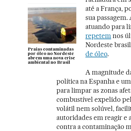
até a França, p
sua passagem. 
atuando para l
repetem
nos úl
Nordeste brasi
Praias contaminadas
de óleo
.
por óleo no Nordeste
abrem uma nova crise
ambiental no Brasil
A magnitude d
política na Espanha e um
para limpar as zonas afet
combustível expelido pel
volátil nem solúvel, faci
autoridades em reagir e a
contra a contaminação ma