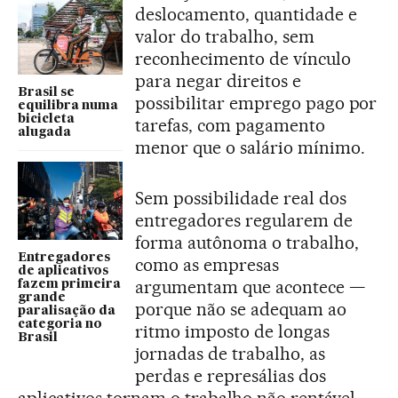
deslocamento, quantidade e
valor do trabalho, sem
reconhecimento de vínculo
para negar direitos e
Brasil se
possibilitar emprego pago por
equilibra numa
bicicleta
tarefas, com pagamento
alugada
menor que o salário mínimo.
Sem possibilidade real dos
entregadores regularem de
forma autônoma o trabalho,
Entregadores
como as empresas
de aplicativos
argumentam que acontece —
fazem primeira
grande
porque não se adequam ao
paralisação da
categoria no
ritmo imposto de longas
Brasil
jornadas de trabalho, as
perdas e represálias dos
aplicativos tornam o trabalho não rentável—,