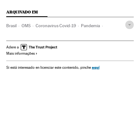
ARQUIVADO EM
Brasil
OMS
Coronavirus Covid-19
Pandemia
Coronavirus
Economia
Direitos civis
Exploração trabalhista
Desigualdade econômica
Adere a
Mais informações
Desemprego
Uber
Apps
aquí
Si está interesado en licenciar este contenido, pinche