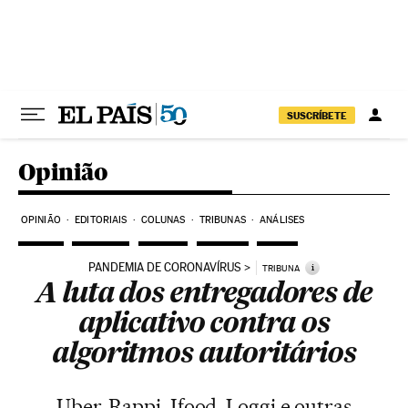
Pular para o conteúdo
SUSCRÍBETE
Opinião
OPINIÃO
EDITORIAIS
COLUNAS
TRIBUNAS
ANÁLISES
PANDEMIA DE CORONAVÍRUS
i
TRIBUNA
A luta dos entregadores de
aplicativo contra os
algoritmos autoritários
Uber, Rappi, Ifood, Loggi e outras