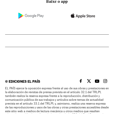
Baixe o app
©
EDICIONES EL PAÍS
EL PAÍS BRASIL EN
EL PAÍS BRASI
EL PAÍS B
EL PA
EL PAÍS ejerce la oposición expresa frente al uso de sus obras y prestaciones en
la elaboración de revistas de prensa prevista en el artículo 32.1 del TRLPI;
también realiza la reserva expresa frente a la reproducción, distribución y
comunicación pública de sus trabajos y artículos sobre temas de actualidad
prevista en el artículo 33.1 del TRLPI; y, asimismo, realiza una reserva expresa
de las reproducciones y usos de las obras y otras prestaciones accesibles desde
este sitio web a medios de lectura mecánica u otros medios que resulten