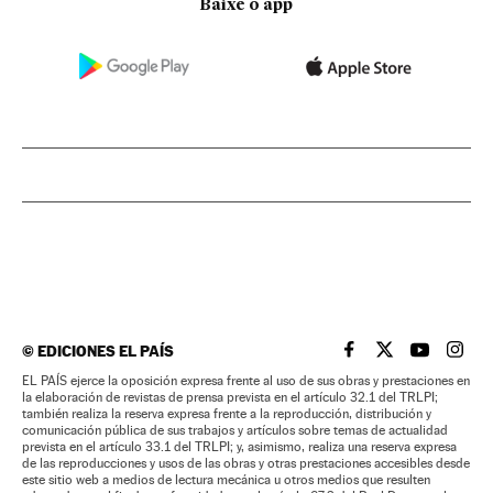
Baixe o app
©
EDICIONES EL PAÍS
EL PAÍS BRASIL EN
EL PAÍS BRASI
EL PAÍS B
EL PA
EL PAÍS ejerce la oposición expresa frente al uso de sus obras y prestaciones en
la elaboración de revistas de prensa prevista en el artículo 32.1 del TRLPI;
también realiza la reserva expresa frente a la reproducción, distribución y
comunicación pública de sus trabajos y artículos sobre temas de actualidad
prevista en el artículo 33.1 del TRLPI; y, asimismo, realiza una reserva expresa
de las reproducciones y usos de las obras y otras prestaciones accesibles desde
este sitio web a medios de lectura mecánica u otros medios que resulten