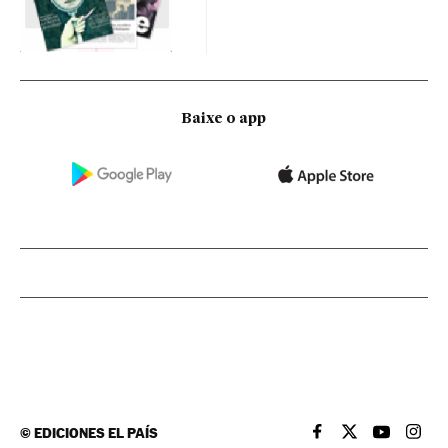
Baixe o app
©
EDICIONES EL PAÍS
EL PAÍS BRASIL EN
EL PAÍS BRASI
EL PAÍS B
EL PA