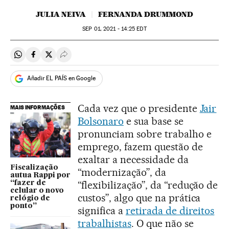
JULIA NEIVA
FERNANDA DRUMMOND
SEP
01, 2021 - 14:25
EDT
Compartir en Whatsapp
Compartir en Facebook
Compartir en Twitter
Desplegar Redes Sociales
Añadir EL PAÍS en Google
Cada vez que o presidente
Jair
MAIS INFORMAÇÕES
Bolsonaro
e sua base se
pronunciam sobre trabalho e
emprego, fazem questão de
exaltar a necessidade da
Fiscalização
“modernização”, da
autua Rappi por
“flexibilização”, da “redução de
“fazer de
celular o novo
custos”, algo que na prática
relógio de
ponto”
significa a
retirada de direitos
trabalhistas
. O que não se