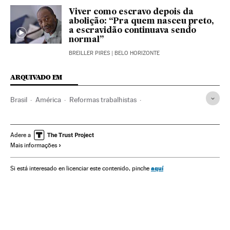
Viver como escravo depois da
abolição: “Pra quem nasceu preto,
a escravidão continuava sendo
normal”
BREILLER PIRES
| BELO HORIZONTE
ARQUIVADO EM
Brasil
América
Reformas trabalhistas
Direito trabalhista
Jair Bolsonaro
Senado Federal
Congresso Nacional
Câmara Deputados
Adere a
Mais informações
Consolidação Leis Trabalho
Trabalho escravo
Exploração infantil
Precariedade trabalhista
aquí
Si está interesado en licenciar este contenido, pinche