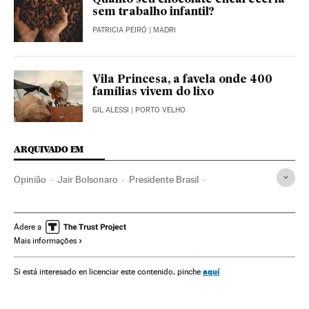
sem trabalho infantil?
PATRICIA PEIRÓ
| MADRI
Vila Princesa, a favela onde 400
famílias vivem do lixo
GIL ALESSI
| PORTO VELHO
ARQUIVADO EM
Opinião
Jair Bolsonaro
Presidente Brasil
Presidência Brasil
Brasil
Governo Brasil
América do Sul
América Latina
Governo
América
Adere a
Mais informações
Administração Estado
Política
Administração pública
aquí
Si está interesado en licenciar este contenido, pinche