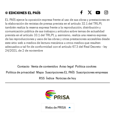
©
EDICIONES EL PAÍS
EL PAÍS BRASIL EN
EL PAÍS BRASI
EL PAÍS B
EL PA
EL PAÍS ejerce la oposición expresa frente al uso de sus obras y prestaciones en
la elaboración de revistas de prensa prevista en el artículo 32.1 del TRLPI;
también realiza la reserva expresa frente a la reproducción, distribución y
comunicación pública de sus trabajos y artículos sobre temas de actualidad
prevista en el artículo 33.1 del TRLPI; y, asimismo, realiza una reserva expresa
de las reproducciones y usos de las obras y otras prestaciones accesibles desde
este sitio web a medios de lectura mecánica u otros medios que resulten
adecuados a tal fin de conformidad con el artículo 67.3 del Real Decreto - ley
24/2021, de 2 de noviembre
Contacto
Venta de contenidos
Aviso legal
Política cookies
Política de privacidad
Mapa
Suscripciones EL PAÍS
Suscripciones empresas
RSS
Índice
Noticias de hoy
Webs de PRISA