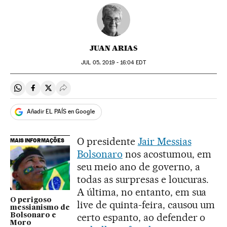
JUAN ARIAS
JUL
05, 2019 - 16:04
EDT
Compartir en Whatsapp
Compartir en Facebook
Compartir en Twitter
Desplegar Redes Sociales
Añadir EL PAÍS en Google
O presidente
Jair Messias
MAIS INFORMAÇÕES
Bolsonaro
nos acostumou, em
seu meio ano de governo, a
todas as surpresas e loucuras.
A última, no entanto, em sua
O perigoso
live de quinta-feira, causou um
messianismo de
certo espanto, ao defender o
Bolsonaro e
Moro