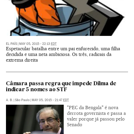
EL PAÍS
|
MAY 05, 2015 - 22:13
EDT
Espetacular batalha entre um pai enfurecido, uma filha
decidida e uma neta ambiciosa. Os três, radicais da
extrema direita
Câmara passa regra que impede Dilma de
indicar 5 nomes ao STF
A. B.
|
São Paulo
|
MAY 05, 2015 - 21:47
EDT
"PEC da Bengala" é nova
derrota governista e passa a
valer porque já passou pelo
Senado