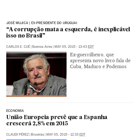
JOSÉ MUJICA | EX-PRESIDENTE DO URUGUAI
“A corrupção mata a esquerda, é inexplicável
isso no Brasil”
CARLOS E. CUÉ
|
Buenos Aires
|
MAY 05, 2015 - 13:43
EDT
Ex-guerrilheiro, que
apresenta novo livro fala de
Cuba, Maduro e Podemos
ECONOMIA
União Europeia prevê que a Espanha
crescerá 2,8% em 2015
CLAUDI PÉREZ
|
Bruxelas
|
MAY 05, 2015 - 12:33
EDT