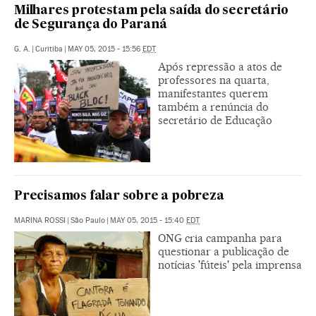
Milhares protestam pela saída do secretário
de Segurança do Paraná
G. A.
|
Curitiba
|
MAY 05, 2015 - 15:56
EDT
Após repressão a atos de
professores na quarta,
manifestantes querem
também a renúncia do
secretário de Educação
Precisamos falar sobre a pobreza
MARINA ROSSI
|
São Paulo
|
MAY 05, 2015 - 15:40
EDT
ONG cria campanha para
questionar a publicação de
notícias 'fúteis' pela imprensa