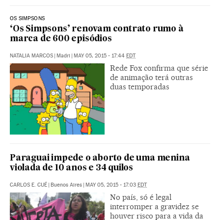
OS SIMPSONS
‘Os Simpsons’ renovam contrato rumo à
marca de 600 episódios
NATALIA MARCOS
|
Madri
|
MAY 05, 2015 - 17:44
EDT
Rede Fox confirma que série
de animação terá outras
duas temporadas
Paraguai impede o aborto de uma menina
violada de 10 anos e 34 quilos
CARLOS E. CUÉ
|
Buenos Aires
|
MAY 05, 2015 - 17:03
EDT
No país, só é legal
interromper a gravidez se
houver risco para a vida da