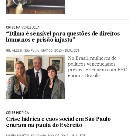
CRISE NA VENEZUELA
“Dilma é sensível para questões de direitos
humanos e prisão injusta”
GIL ALESSI
|
São Paulo
|
MAY 05, 2015 - 19:01
EDT
No Brasil, mulheres de
políticos venezuelanos
presos se reúnem com FHC
e irão a Brasília
CRISE HÍDRICA
Crise hídrica e caos social em São Paulo
entram na pauta do Exército
MARÍA MARTÍN
|
São Paulo
|
MAY 05, 2015 - 18:11
EDT