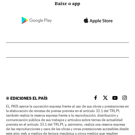
Baixe o app
©
EDICIONES EL PAÍS
EL PAÍS BRASIL EN
EL PAÍS BRASI
EL PAÍS B
EL PA
EL PAÍS ejerce la oposición expresa frente al uso de sus obras y prestaciones en
la elaboración de revistas de prensa prevista en el artículo 32.1 del TRLPI;
también realiza la reserva expresa frente a la reproducción, distribución y
comunicación pública de sus trabajos y artículos sobre temas de actualidad
prevista en el artículo 33.1 del TRLPI; y, asimismo, realiza una reserva expresa
de las reproducciones y usos de las obras y otras prestaciones accesibles desde
este sitio web a medios de lectura mecánica u otros medios que resulten