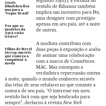
segundo
Topsy
), a escolha do
Gisele
vestido de Rihanna também
Bündchen fica
nua para a
implica um incentivo para Pei,
‘Vogue Brasil’
uma designer com prestígio
apenas em seu país, até a noite
Por que as
de ontem.
modelos da
Zara estão
tristes?
A modista contribuiu com
duas peças à exposição e acaba
Filhas de Meryl
Streep, um trio
de assinar uma colaboração
que começa a
conquistar a
com a marca de Cosméticos
moda
MAC. Mas conseguiu a
verdadeira repercussão ontem
à noite, quando o mundo conheceu através
das telas de seus celulares no que consiste a
costura de seu país. “O interesse em meu
vestido fará com que seja lembrado para
sempre”, declarou à revista
New York