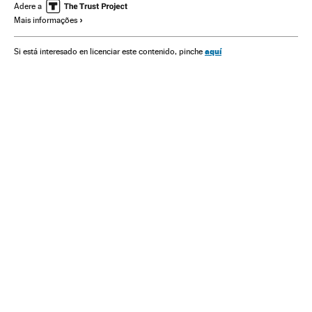
Gente
Confeção
Ásia
América
Indústria
Adere a
Mais informações
Sociedade
Verne
aquí
Si está interesado en licenciar este contenido, pinche