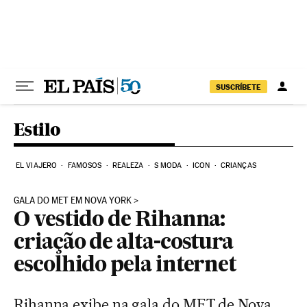
Pular para o conteúdo
SUSCRÍBETE
Estilo
EL VIAJERO
FAMOSOS
REALEZA
S MODA
ICON
CRIANÇAS
GALA DO MET EM NOVA YORK
O vestido de Rihanna:
criação de alta-costura
escolhido pela internet
Rihanna exibe na gala do MET de Nova