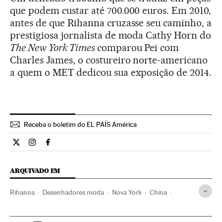
que podem custar até 700.000 euros. Em 2010,
antes de que Rihanna cruzasse seu caminho, a
prestigiosa jornalista de moda Cathy Horn do
The New York Times
comparou Pei com
Charles James, o costureiro norte-americano
a quem o MET dedicou sua exposição de 2014.
Receba o boletim do EL PAÍS América
Estilo El País Brasil en Twitter
Estilo El País Brasil en Instagram
Estilo El País Brasil en Facebook
ARQUIVADO EM
Rihanna
Desenhadores moda
Nova York
China
Estados Unidos
Moda
Ásia oriental
América do Norte