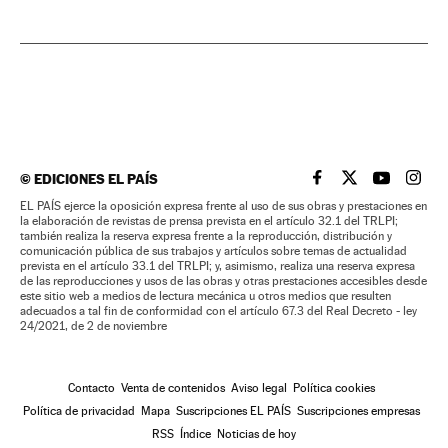
©
EDICIONES EL PAÍS
EL PAÍS BRASIL EN
EL PAÍS BRASI
EL PAÍS B
EL PA
EL PAÍS ejerce la oposición expresa frente al uso de sus obras y prestaciones en
la elaboración de revistas de prensa prevista en el artículo 32.1 del TRLPI;
también realiza la reserva expresa frente a la reproducción, distribución y
comunicación pública de sus trabajos y artículos sobre temas de actualidad
prevista en el artículo 33.1 del TRLPI; y, asimismo, realiza una reserva expresa
de las reproducciones y usos de las obras y otras prestaciones accesibles desde
este sitio web a medios de lectura mecánica u otros medios que resulten
adecuados a tal fin de conformidad con el artículo 67.3 del Real Decreto - ley
24/2021, de 2 de noviembre
Contacto
Venta de contenidos
Aviso legal
Política cookies
Política de privacidad
Mapa
Suscripciones EL PAÍS
Suscripciones empresas
RSS
Índice
Noticias de hoy