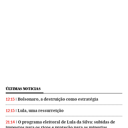
ÚLTIMAS NOTICIAS
Bolsonaro, a destruição como estratégia
12:15
Lula, uma ressurreição
12:15
O programa eleitoral de Lula da Silva: subidas de
21:14
impostos para os ricos e proteção para as minorias