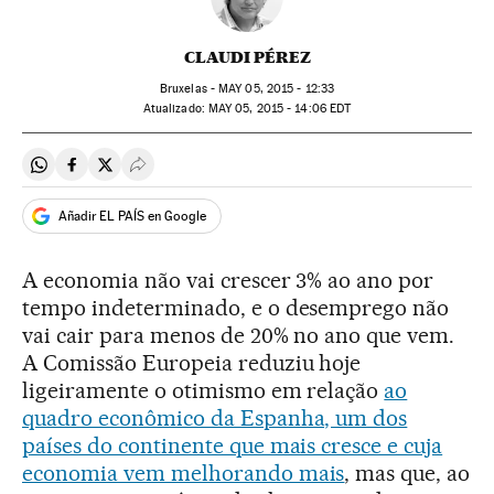
CLAUDI PÉREZ
Bruxelas -
MAY
05, 2015 - 12:33
atualizado:
MAY
05, 2015 - 14:06
EDT
Compartir en Whatsapp
Compartir en Facebook
Compartir en Twitter
Desplegar Redes Sociales
Añadir EL PAÍS en Google
A economia não vai crescer 3% ao ano por
tempo indeterminado, e o desemprego não
vai cair para menos de 20% no ano que vem.
A Comissão Europeia reduziu hoje
ligeiramente o otimismo em relação
ao
quadro econômico da Espanha, um dos
países do continente que mais cresce e cuja
economia vem melhorando mais
, mas que, ao