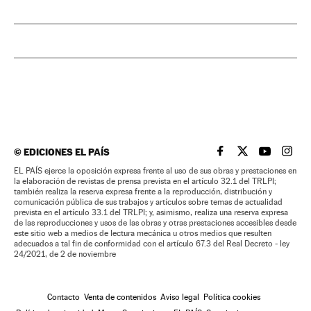
©
EDICIONES EL PAÍS
EL PAÍS BRASIL EN
EL PAÍS BRASI
EL PAÍS B
EL PA
EL PAÍS ejerce la oposición expresa frente al uso de sus obras y prestaciones en
la elaboración de revistas de prensa prevista en el artículo 32.1 del TRLPI;
también realiza la reserva expresa frente a la reproducción, distribución y
comunicación pública de sus trabajos y artículos sobre temas de actualidad
prevista en el artículo 33.1 del TRLPI; y, asimismo, realiza una reserva expresa
de las reproducciones y usos de las obras y otras prestaciones accesibles desde
este sitio web a medios de lectura mecánica u otros medios que resulten
adecuados a tal fin de conformidad con el artículo 67.3 del Real Decreto - ley
24/2021, de 2 de noviembre
Contacto
Venta de contenidos
Aviso legal
Política cookies