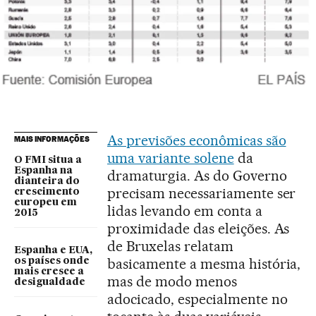
As previsões econômicas são
MAIS INFORMAÇÕES
uma variante solene
da
O FMI situa a
Espanha na
dramaturgia. As do Governo
dianteira do
precisam necessariamente ser
crescimento
europeu em
lidas levando em conta a
2015
proximidade das eleições. As
de Bruxelas relatam
Espanha e EUA,
basicamente a mesma história,
os países onde
mais cresce a
mas de modo menos
desigualdade
adocicado, especialmente no