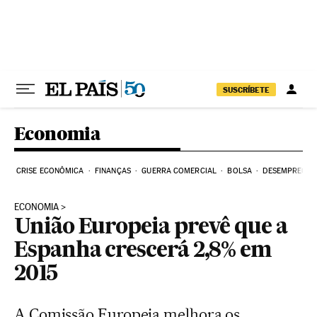
Pular para o conteúdo
SUSCRÍBETE
Economia
CRISE ECONÔMICA
FINANÇAS
GUERRA COMERCIAL
BOLSA
DESEMPREGO
ECONOMIA
União Europeia prevê que a
Espanha crescerá 2,8% em
2015
A Comissão Europeia melhora os