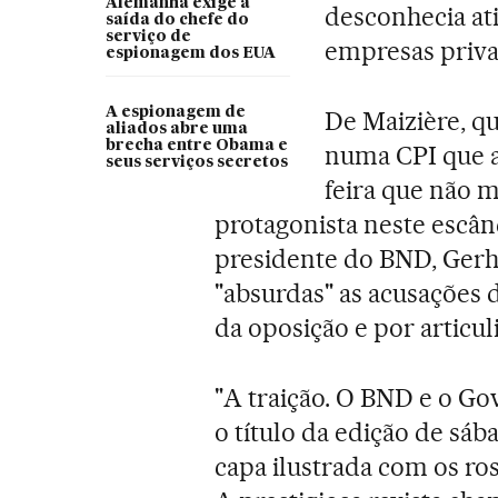
Alemanha exige a
desconhecia at
saída do chefe do
serviço de
empresas priva
espionagem dos EUA
A espionagem de
De Maizière, qu
aliados abre uma
brecha entre Obama e
numa CPI que a
seus serviços secretos
feira que não 
protagonista neste escân
presidente do BND, Gerh
"absurdas" as acusações d
da oposição e por articul
"A traição. O BND e o Go
o título da edição de sá
capa ilustrada com os ro