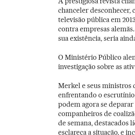
A prestigiosa revista ch
chanceler desconhecer, 
televisão pública em 2013
contra empresas alemãs.
sua existência, seria ainda
O Ministério Público ale
investigação sobre as at
Merkel e seus ministros 
enfrentando o escrutínio
podem agora se deparar 
companheiros de coalizão
de semana, destacados l
esclareça a situação, e i