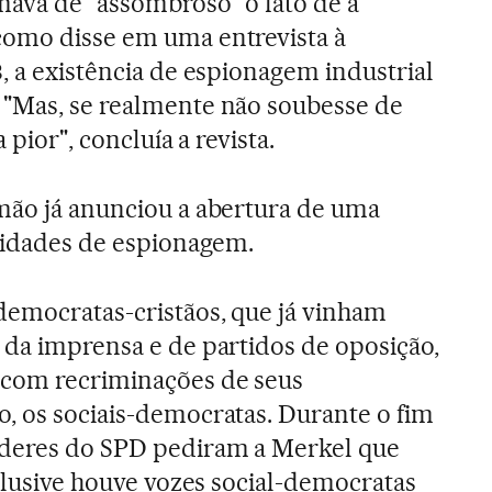
amava de "assombroso" o fato de a
como disse em uma entrevista à
, a existência de espionagem industrial
 "Mas, se realmente não soubesse de
 pior", concluía a revista.
mão já anunciou a abertura de uma
ividades de espionagem.
democratas-cristãos, que já vinham
 da imprensa e de partidos de oposição,
com recriminações de seus
, os sociais-democratas. Durante o fim
íderes do SPD pediram a Merkel que
nclusive houve vozes social-democratas