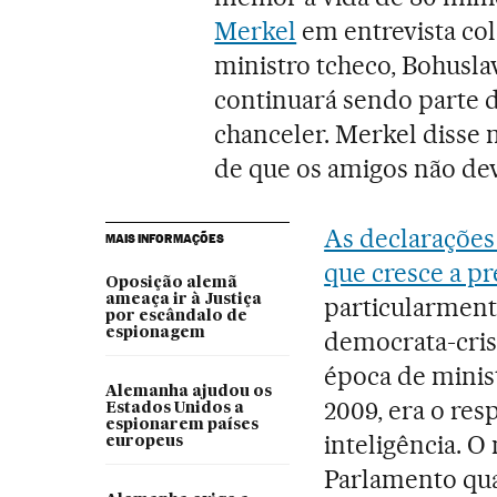
Merkel
em entrevista col
ministro tcheco, Bohuslav
continuará sendo parte d
chanceler. Merkel disse 
de que os amigos não de
As declaraçõe
MAIS INFORMAÇÕES
que cresce a p
Oposição alemã
ameaça ir à Justiça
particularmente
por escândalo de
espionagem
democrata-cris
época de minist
Alemanha ajudou os
2009, era o res
Estados Unidos a
espionarem países
inteligência. O
europeus
Parlamento qu