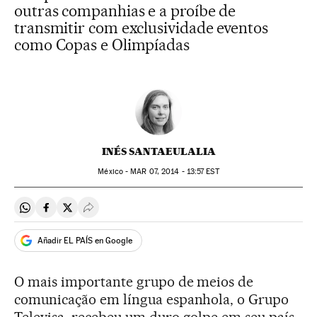
outras companhias e a proíbe de
transmitir com exclusividade eventos
como Copas e Olimpíadas
INÉS SANTAEULALIA
México -
MAR
07, 2014 - 13:57
EST
Compartir en Whatsapp
Compartir en Facebook
Compartir en Twitter
Desplegar Redes Sociales
Añadir EL PAÍS en Google
O mais importante grupo de meios de
comunicação em língua espanhola, o Grupo