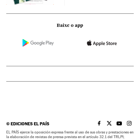
Baixe o app
©
EDICIONES EL PAÍS
EL PAÍS BRASIL EN
EL PAÍS BRASI
EL PAÍS B
EL PA
EL PAÍS ejerce la oposición expresa frente al uso de sus obras y prestaciones en
la elaboración de revistas de prensa prevista en el artículo 32.1 del TRLPI;