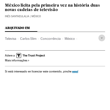
México licita pela primeira vez na história duas
novas cadeias de televisão
INÉS SANTAEULALIA
| MÉXICO
ARQUIVADO EM
Televisa
Carlos Slim
Concorrência
México
América do Norte
América Latina
Empresas
América
Telecomunicações
Economia
Comunicações
Adere a
Mais informações
aquí
Si está interesado en licenciar este contenido, pinche