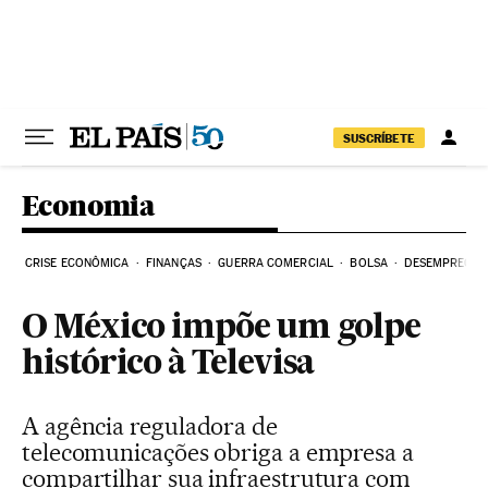
Pular para o conteúdo
SUSCRÍBETE
Economia
CRISE ECONÔMICA
FINANÇAS
GUERRA COMERCIAL
BOLSA
DESEMPREGO
O México impõe um golpe
histórico à Televisa
A agência reguladora de
telecomunicações obriga a empresa a
compartilhar sua infraestrutura com