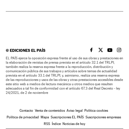
©
EDICIONES EL PAÍS
EL PAÍS BRASIL EN
EL PAÍS BRASI
EL PAÍS B
EL PA
EL PAÍS ejerce la oposición expresa frente al uso de sus obras y prestaciones en
la elaboración de revistas de prensa prevista en el artículo 32.1 del TRLPI;
también realiza la reserva expresa frente a la reproducción, distribución y
comunicación pública de sus trabajos y artículos sobre temas de actualidad
prevista en el artículo 33.1 del TRLPI; y, asimismo, realiza una reserva expresa
de las reproducciones y usos de las obras y otras prestaciones accesibles desde
este sitio web a medios de lectura mecánica u otros medios que resulten
adecuados a tal fin de conformidad con el artículo 67.3 del Real Decreto - ley
24/2021, de 2 de noviembre
Contacto
Venta de contenidos
Aviso legal
Política cookies
Política de privacidad
Mapa
Suscripciones EL PAÍS
Suscripciones empresas
RSS
Índice
Noticias de hoy