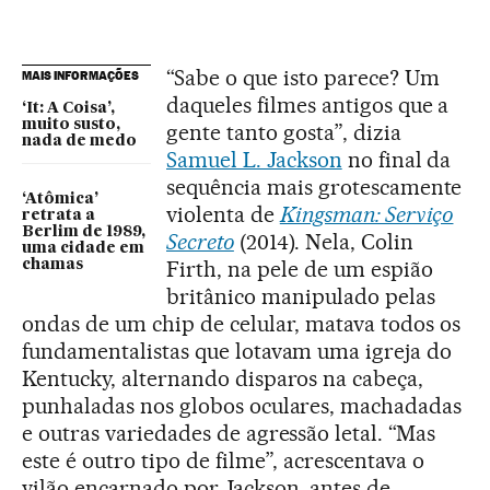
“Sabe o que isto parece? Um
MAIS INFORMAÇÕES
daqueles filmes antigos que a
‘It: A Coisa’,
muito susto,
gente tanto gosta”, dizia
nada de medo
Samuel L. Jackson
no final da
sequência mais grotescamente
‘Atômica’
violenta de
Kingsman: Serviço
retrata a
Berlim de 1989,
Secreto
(2014). Nela, Colin
uma cidade em
Firth, na pele de um espião
chamas
britânico manipulado pelas
ondas de um chip de celular, matava todos os
fundamentalistas que lotavam uma igreja do
Kentucky, alternando disparos na cabeça,
punhaladas nos globos oculares, machadadas
e outras variedades de agressão letal. “Mas
este é outro tipo de filme”, acrescentava o
vilão encarnado por Jackson, antes de