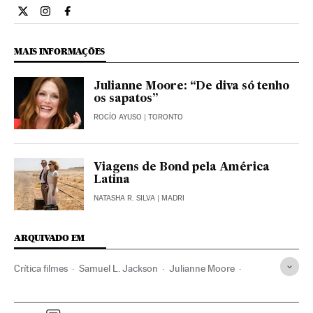
Cultura El País Brasil en Twitter
Cultura El País Brasil en Instagram
Cultura El País Brasil en Facebook
MAIS INFORMAÇÕES
Julianne Moore: “De diva só tenho
os sapatos”
ROCÍO AYUSO
| TORONTO
Viagens de Bond pela América
Latina
NATASHA R. SILVA
| MADRI
ARQUIVADO EM
Crítica filmes
Samuel L. Jackson
Julianne Moore
Estreias filmes
Filmes
Crítica
Cinema
Cultura