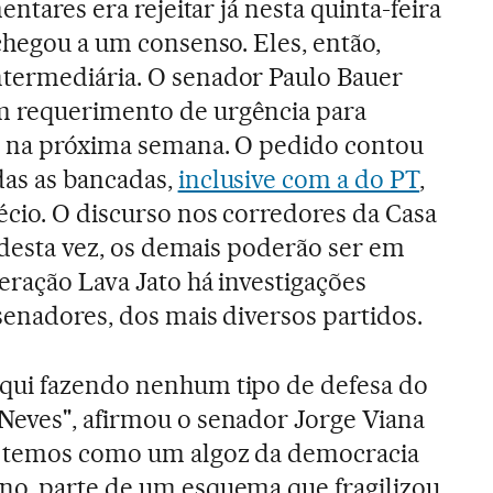
entares era rejeitar já nesta quinta-feira
chegou a um consenso. Eles, então,
termediária. O senador Paulo Bauer
m requerimento de urgência para
as na próxima semana. O pedido contou
das as bancadas,
inclusive com a do PT
,
cio. O discurso nos corredores da Casa
o desta vez, os demais poderão ser em
eração Lava Jato há investigações
senadores, dos mais diversos partidos.
qui fazendo nenhum tipo de defesa do
Neves", afirmou o senador Jorge Viana
o temos como um algoz da democracia
no, parte de um esquema que fragilizou