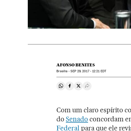
AFONSO BENITES
Brasília -
SEP
29, 2017 - 12:21
EDT
Compartir en Whatsapp
Compartir en Facebook
Compartir en Twitter
Desplegar Redes Soci
Com um claro espírito co
do
Senado
concordam em
Federal
para que ele revi