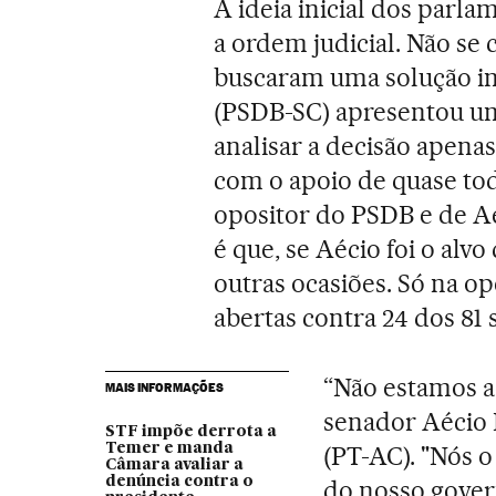
A ideia inicial dos parlam
a ordem judicial. Não se 
buscaram uma solução in
(PSDB-SC) apresentou u
analisar a decisão apen
com o apoio de quase to
opositor do PSDB e de Aé
é que, se Aécio foi o alv
outras ocasiões. Só na op
abertas contra 24 dos 81 
“Não estamos a
MAIS INFORMAÇÕES
senador Aécio 
STF impõe derrota a
Temer e manda
(PT-AC). "Nós 
Câmara avaliar a
denúncia contra o
do nosso gover