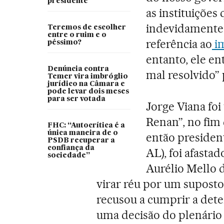
presidente
as instituições
indevidamente 
Teremos de escolher
entre o ruim e o
referência ao
im
péssimo?
entanto, ele en
Denúncia contra
mal resolvido” 
Temer vira imbróglio
jurídico na Câmara e
pode levar dois meses
para ser votada
Jorge Viana foi
Renan”, no fim
FHC: “Autocrítica é a
única maneira de o
então preside
PSDB recuperar a
confiança da
AL), foi afast
sociedade”
Aurélio Mello d
virar réu por um suposto
recusou a cumprir a dete
uma decisão do plenário d