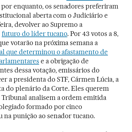
 por enquanto, os senadores preferiram
stitucional aberta com o Judiciário e
feira, devolver ao Supremo a
o
futuro do líder tucano
. Por 43 votos a 8,
que votarão na próxima semana a
ial que determinou o afastamento de
parlamentares
e a obrigação de
tes dessa votação, emissários do
r a presidenta do STF, Cármen Lúcia, a
ta do plenário da Corte. Eles querem
o Tribunal analisem a ordem emitida
colegiado formado por cinco
u na punição ao senador tucano.