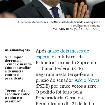
O senador Aécio Neves (PSDB), afastado do Senado e obrigado a
recolhimento noturno
WILSON DIAS (AGÊNCIA BRASIL)
Após
quase dois meses de
MAIS INFORMAÇÕES
espera
, os ministros da
STF impõe
derrota a
Primeira Turma do Supremo
Temer e manda
Tribunal Federal (STF)
Câmara avaliar
a denúncia
negaram nesta terça-feira a
contra o
presidente
prisão do senador
Aécio Neves
(PSDB) por cinco votos a zero.
O pedido foi feito pela
Teremos de
escolher entre
Procuradoria-Geral da
o ruim e o
péssimo?
República no dia 31 de julho.