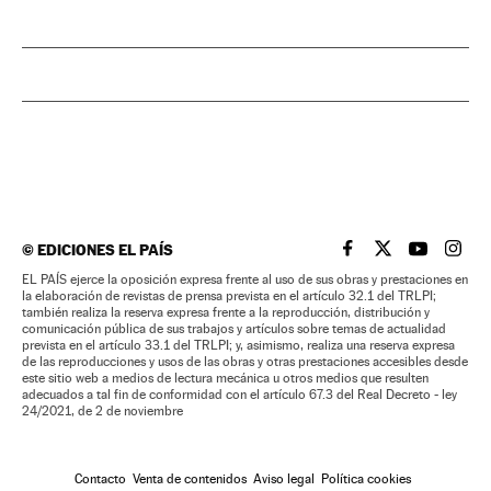
©
EDICIONES EL PAÍS
EL PAÍS BRASIL EN
EL PAÍS BRASI
EL PAÍS B
EL PA
EL PAÍS ejerce la oposición expresa frente al uso de sus obras y prestaciones en
la elaboración de revistas de prensa prevista en el artículo 32.1 del TRLPI;
también realiza la reserva expresa frente a la reproducción, distribución y
comunicación pública de sus trabajos y artículos sobre temas de actualidad
prevista en el artículo 33.1 del TRLPI; y, asimismo, realiza una reserva expresa
de las reproducciones y usos de las obras y otras prestaciones accesibles desde
este sitio web a medios de lectura mecánica u otros medios que resulten
adecuados a tal fin de conformidad con el artículo 67.3 del Real Decreto - ley
24/2021, de 2 de noviembre
Contacto
Venta de contenidos
Aviso legal
Política cookies