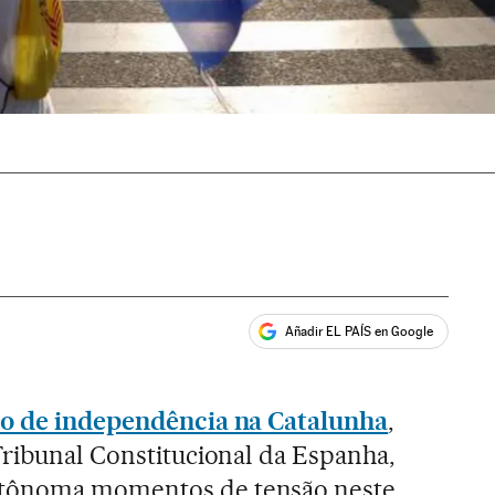
Añadir EL PAÍS en Google
ales
o de independência na Catalunha
,
Tribunal Constitucional da Espanha,
tônoma momentos de tensão neste