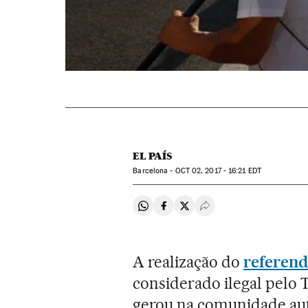
EL PAÍS
Barcelona -
OCT
02, 2017 - 16:21
EDT
Compartir en Whatsapp
Compartir en Facebook
Compartir en Twitter
Desplegar Redes Soci
A realização do
referend
considerado ilegal pelo 
gerou na comunidade au