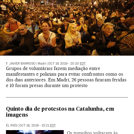
F. JAVIER BARROSO
|
Madri
|
OCT 19, 2019 - 20:20
EDT
Grupos de voluntários fazem mediação entre
manifestantes e policiais para evitar confrontos como os
dos dias anteriores. Em Madri, 26 pessoas ficaram feridas
e 10 foram presas durante um protesto
Quinto dia de protestos na Catalunha, em
imagens
EL PAÍS
|
OCT 18, 2019 - 15:21
EDT
Os tumultos voltaram às