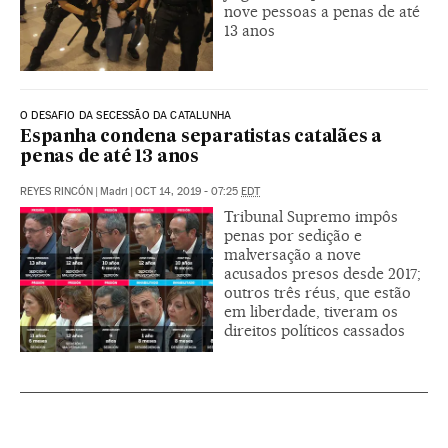
nove pessoas a penas de até
13 anos
O DESAFIO DA SECESSÃO DA CATALUNHA
Espanha condena separatistas catalães a
penas de até 13 anos
REYES RINCÓN
|
Madri
|
OCT 14, 2019 - 07:25
EDT
Tribunal Supremo impôs
penas por sedição e
malversação a nove
acusados presos desde 2017;
outros três réus, que estão
em liberdade, tiveram os
direitos políticos cassados