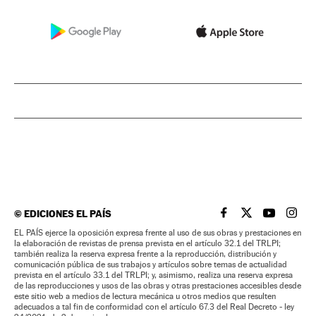
©
EDICIONES EL PAÍS
EL PAÍS BRASIL EN
EL PAÍS BRASI
EL PAÍS B
EL PA
EL PAÍS ejerce la oposición expresa frente al uso de sus obras y prestaciones en
la elaboración de revistas de prensa prevista en el artículo 32.1 del TRLPI;
también realiza la reserva expresa frente a la reproducción, distribución y
comunicación pública de sus trabajos y artículos sobre temas de actualidad
prevista en el artículo 33.1 del TRLPI; y, asimismo, realiza una reserva expresa
de las reproducciones y usos de las obras y otras prestaciones accesibles desde
este sitio web a medios de lectura mecánica u otros medios que resulten
adecuados a tal fin de conformidad con el artículo 67.3 del Real Decreto - ley