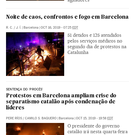
Noite de caos, confrontos e fogo em Barcelona
R. C.
/
J. Í.
|
Barcelona
|
OCT 16, 2019 - 07:25
EDT
51 detidos e 125 atendidos
pelos serviços médicos no
segundo dia de protestos na
Catalunha
SENTENÇA DO 'PROCÉS'
Protestos em Barcelona ampliam crise do
separatismo catalão após condenação de
líderes
PERE RÍOS
/
CAMILO S. BAQUERO
|
Barcelona
|
OCT 15, 2019 - 19:58
EDT
O presidente do governo
catalão irá nesta quarta-feira