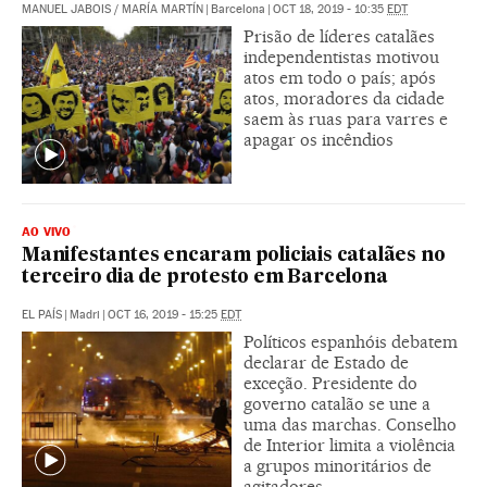
MANUEL JABOIS
/
MARÍA MARTÍN
|
Barcelona
|
OCT 18, 2019 - 10:35
EDT
Prisão de líderes catalães
independentistas motivou
atos em todo o país; após
atos, moradores da cidade
saem às ruas para varres e
apagar os incêndios
AO VIVO
Manifestantes encaram policiais catalães no
terceiro dia de protesto em Barcelona
EL PAÍS
|
Madri
|
OCT 16, 2019 - 15:25
EDT
Políticos espanhóis debatem
declarar de Estado de
exceção. Presidente do
governo catalão se une a
uma das marchas. Conselho
de Interior limita a violência
a grupos minoritários de
agitadores