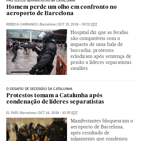
PROTESTOS SEPARATISTAS NA CATALUNHA
Homem perde um olho em confronto no
aeroporto de Barcelona
REBECA CARRANCO
|
Barcelona
|
OCT 15, 2019 - 09:32
EDT
Hospital diz que as feridas
são compatíveis com o
impacto de uma bala de
borracha; protestos
eclodiram após sentença de
prisão a líderes separatistas
catalães
O DESAFIO DE SECESSÃO DA CATALUNHA
Protestos tomam a Catalunha após
condenação de líderes separatistas
EL PAÍS
|
Barcelona
|
OCT 14, 2019 - 10:55
EDT
Manifestantes bloquearam o
aeroporto de Barcelona,
após resultado de
julgamento que condenou