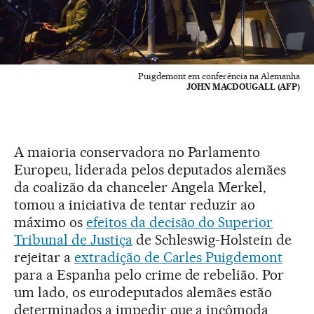
Puigdemont em conferência na Alemanha
JOHN MACDOUGALL (AFP)
A maioria conservadora no Parlamento
Europeu, liderada pelos deputados alemães
da coalizão da chanceler Angela Merkel,
tomou a iniciativa de tentar reduzir ao
máximo os
efeitos da decisão do Superior
Tribunal de Justiça
de Schleswig-Holstein de
rejeitar a
extradição de Carles Puigdemont
para a Espanha pelo crime de rebelião. Por
um lado, os eurodeputados alemães estão
determinados a impedir que a incômoda