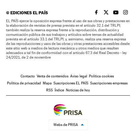
©
EDICIONES EL PAÍS
EL PAÍS BRASIL EN
EL PAÍS BRASI
EL PAÍS B
EL PA
EL PAÍS ejerce la oposición expresa frente al uso de sus obras y prestaciones en
la elaboración de revistas de prensa prevista en el artículo 32.1 del TRLPI;
también realiza la reserva expresa frente a la reproducción, distribución y
comunicación pública de sus trabajos y artículos sobre temas de actualidad
prevista en el artículo 33.1 del TRLPI; y, asimismo, realiza una reserva expresa
de las reproducciones y usos de las obras y otras prestaciones accesibles desde
este sitio web a medios de lectura mecánica u otros medios que resulten
adecuados a tal fin de conformidad con el artículo 67.3 del Real Decreto - ley
24/2021, de 2 de noviembre
Contacto
Venta de contenidos
Aviso legal
Política cookies
Política de privacidad
Mapa
Suscripciones EL PAÍS
Suscripciones empresas
RSS
Índice
Noticias de hoy
Webs de PRISA