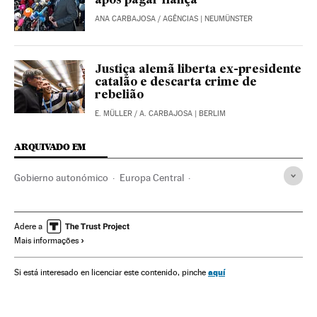
após pagar fiança
ANA CARBAJOSA
/
AGÊNCIAS
| NEUMÜNSTER
Justiça alemã liberta ex-presidente
catalão e descarta crime de
rebelião
E. MÜLLER
/
A. CARBAJOSA
| BERLIM
ARQUIVADO EM
Gobierno autonómico
Europa Central
Política autonómica
Comunidades autónomas
Eleições
Administração autônoma
Europa
Adere a
Mais informações
Administração pública
Política
Espanha
Carles Puigdemont
Angela Merkel
aquí
Si está interesado en licenciar este contenido, pinche
Referendo sobre a Independência da Catalunha 2017