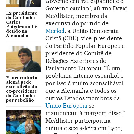
Governo central espanhol e o
Governo catalão”, afirma David
Ex-presidente
McAllister, membro da
da Catalunha
executiva do partido de
Carles
Puigdemont é
Merkel
, a União Democrata-
detido na
Alemanha
Cristã (CDU), vice-presidente
do Partido Popular Europeu e
presidente do Comitê de
Relações Exteriores do
Parlamento Europeu. “É um
problema interno espanhol e
Procuradoria
por isso é muito aconselhável
alemã pede
extradição do
que a Alemanha e todos os
ex-presidente
da Catalunha
outros Estados membros da
por rebelião
União Europeia
se
mantenham à margem disso.”
McAllister participou na
quinta e sexta-feira em Lyon,