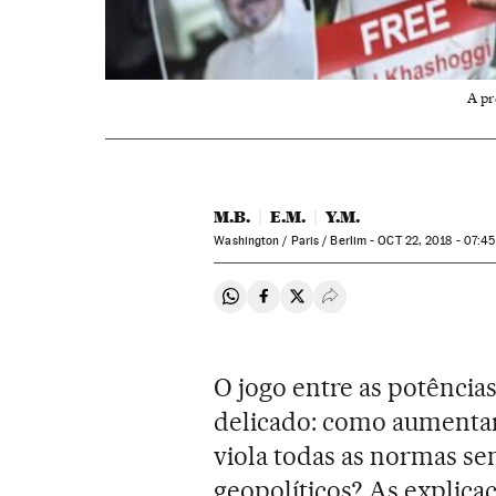
A pr
M.B.
E.M.
Y.M.
Washington / Paris / Berlim -
OCT
22, 2018 - 07:45
Compartir en Whatsapp
Compartir en Facebook
Compartir en Twitter
Desplegar Redes Soci
O jogo entre as potências
delicado: como aumentar
viola todas as normas se
geopolíticos? As explic