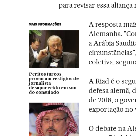
para revisar essa aliança
A resposta mai
MAIS INFORMAÇÕES
Alemanha. "Com
a Arábia Saudit
circunstâncias"
coletiva, segu
Peritos turcos
procuram vestígios de
A Riad é o segu
jornalista
desaparecido em van
defesa alemã, 
do consulado
de 2018, o gove
exportação no v
O debate na Al