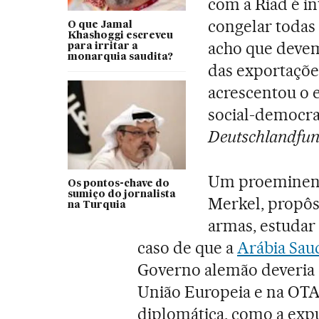
com a Riad é in
congelar todas 
O que Jamal
Khashoggi escreveu
acho que deve
para irritar a
monarquia saudita?
das exportações
acrescentou o e
social-democra
Deutschlandfu
Um proeminente
Os pontos-chave do
sumiço do jornalista
Merkel, propôs
na Turquia
armas, estudar 
caso de que a
Arábia Sau
Governo alemão deveria 
União Europeia e na OTA
diplomática, como a exp