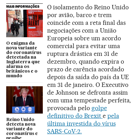
O isolamento do Reino Unido
MAIS INFORMAÇÕES
por avião, barco e trem
coincide com a reta final das
negociações com a União
Europeia sobre um acordo
O enigma da
comercial para evitar uma
nova variante
ruptura drástica em 31 de
do coronavírus
detectada na
dezembro, quando expira o
Inglaterra que
alarma os
prazo de carência acordado
britânicos e o
depois da saída do país da UE
mundo
em 31 de janeiro. O Executivo
de Johnson se defronta assim
com uma tempestade perfeita,
provocada pelo
golpe
definitivo do Brexit
e
pela
Reino Unido
última investida do vírus
detecta nova
variante do
SARS-CoV-2.
coronavírus e
proíbe