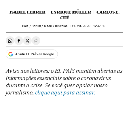
ISABEL FERRER
ENRIQUE MÜLLER
CARLOS E.
CUÉ
Haia / Berlim / Madri / Bruxelas -
DEC
20, 2020 - 17:32
EST
Compartir en Whatsapp
Compartir en Facebook
Compartir en Twitter
Desplegar Redes Sociales
Añadir EL PAÍS en Google
Aviso aos leitores: o EL PAÍS mantém abertas as
informações essenciais sobre o coronavírus
durante a crise. Se você quer apoiar nosso
jornalismo,
clique aqui para assinar.