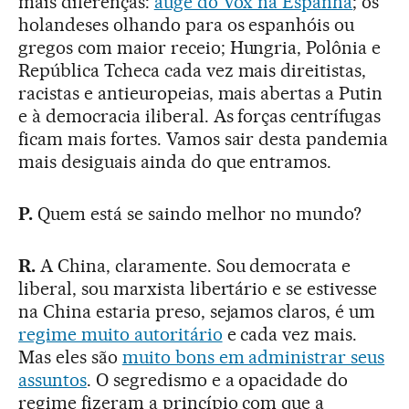
mais diferenças:
auge do Vox na Espanha
; os
holandeses olhando para os espanhóis ou
gregos com maior receio; Hungria, Polônia e
República Tcheca cada vez mais direitistas,
racistas e antieuropeias, mais abertas a Putin
e à democracia iliberal. As forças centrífugas
ficam mais fortes. Vamos sair desta pandemia
mais desiguais ainda do que entramos.
P.
Quem está se saindo melhor no mundo?
R.
A China, claramente. Sou democrata e
liberal, sou marxista libertário e se estivesse
na China estaria preso, sejamos claros, é um
regime muito autoritário
e cada vez mais.
Mas eles são
muito bons em administrar seus
assuntos
. O segredismo e a opacidade do
regime fizeram a princípio com que a