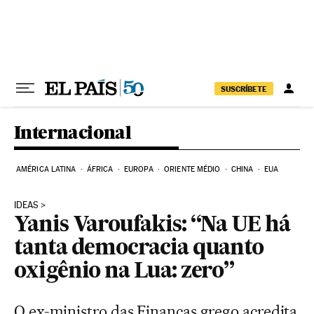
Pular para o conteúdo
SUSCRÍBETE
Internacional
AMÉRICA LATINA
ÁFRICA
EUROPA
ORIENTE MÉDIO
CHINA
EUA
IDEAS
Yanis Varoufakis: “Na UE há
tanta democracia quanto
oxigênio na Lua: zero”
O ex-ministro das Finanças grego acredita