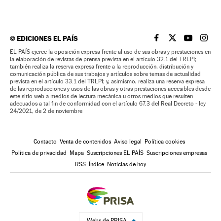
©
EDICIONES EL PAÍS
EL PAÍS BRASIL EN
EL PAÍS BRASI
EL PAÍS B
EL PA
EL PAÍS ejerce la oposición expresa frente al uso de sus obras y prestaciones en
la elaboración de revistas de prensa prevista en el artículo 32.1 del TRLPI;
también realiza la reserva expresa frente a la reproducción, distribución y
comunicación pública de sus trabajos y artículos sobre temas de actualidad
prevista en el artículo 33.1 del TRLPI; y, asimismo, realiza una reserva expresa
de las reproducciones y usos de las obras y otras prestaciones accesibles desde
este sitio web a medios de lectura mecánica u otros medios que resulten
adecuados a tal fin de conformidad con el artículo 67.3 del Real Decreto - ley
24/2021, de 2 de noviembre
Contacto
Venta de contenidos
Aviso legal
Política cookies
Política de privacidad
Mapa
Suscripciones EL PAÍS
Suscripciones empresas
RSS
Índice
Noticias de hoy
Webs de PRISA