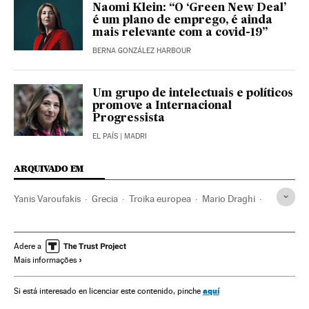
Naomi Klein: “O ‘Green New Deal’
é um plano de emprego, é ainda
mais relevante com a covid-19”
BERNA GONZÁLEZ HARBOUR
Um grupo de intelectuais e políticos
promove a Internacional
Progressista
EL PAÍS
| MADRI
ARQUIVADO EM
Yanis Varoufakis
Grecia
Troika europea
Mario Draghi
BCE
Economía
Unión Europea
Angela Merkel
Democracia
Podemos
Europa
Emmanuel Macron
Adere a
Mais informações
Pedro Sánchez
Ideas
aquí
Si está interesado en licenciar este contenido, pinche