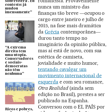
romancista. Provavelmente
sobreviverá’. Eu
contesto: já
nunca um ministro das
mudou
finanças tão breve ―ocupou o
imensamente”
cargo entre janeiro e julho de
2015, na fase mais dramática
da
Grécia
contemporânea―
durou tanto tempo no
imaginário da opinião pública,
“A extrema
mas aí está de novo, com sua
direita tem
uma utopia.
estética de camiseta,
Conservadores
jovialidade e muito humor,
e sociais-
democratas
tentando cavalgar um
não têm
nenhuma”
movimento internacional de
esquerda
e com seu romance,
Otra Realidad
(ainda sem
edição no Brasil), prestes a ser
publicado na Espanha.
Conversou com o EL PAÍS por
Ricos e pobres,