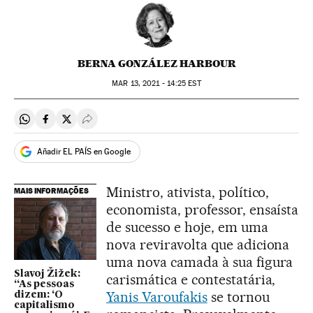
BERNA GONZÁLEZ HARBOUR
MAR
13, 2021 - 14:25
EST
Compartir en Whatsapp
Compartir en Facebook
Compartir en Twitter
Desplegar Redes Sociales
Añadir EL PAÍS en Google
Ministro, ativista, político,
MAIS INFORMAÇÕES
economista, professor, ensaísta
de sucesso e hoje, em uma
nova reviravolta que adiciona
uma nova camada à sua figura
Slavoj Žižek:
carismática e contestatária,
“As pessoas
Yanis Varoufakis
se tornou
dizem: ‘O
capitalismo