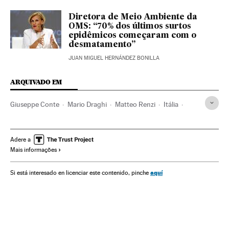
Diretora de Meio Ambiente da
OMS: “70% dos últimos surtos
epidêmicos começaram com o
desmatamento”
JUAN MIGUEL HERNÁNDEZ BONILLA
ARQUIVADO EM
Giuseppe Conte
Mario Draghi
Matteo Renzi
Itália
Política
Governo
Europa
Coronavirus Covid-19
Coronavirus
Crisis económica coronavirus covid-19
Adere a
Mais informações
Matteo Salvini
Euro
aquí
Si está interesado en licenciar este contenido, pinche