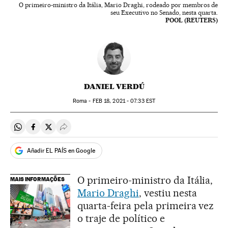
O primeiro-ministro da Itália, Mario Draghi, rodeado por membros de
seu Executivo no Senado, nesta quarta.
POOL (REUTERS)
DANIEL VERDÚ
Roma -
FEB
18, 2021 - 07:33
EST
Compartir en Whatsapp
Compartir en Facebook
Compartir en Twitter
Desplegar Redes Sociales
Añadir EL PAÍS en Google
O primeiro-ministro da Itália,
MAIS INFORMAÇÕES
Mario Draghi
, vestiu nesta
quarta-feira pela primeira vez
o traje de político e